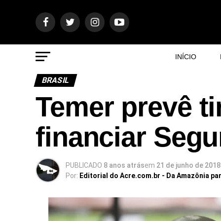
INÍCIO
BRASIL
Temer prevê ti
financiar Segu
PUBLICADO
8 anos atrás
em
21 de junho de 2018
Por:
Editorial do Acre.com.br - Da Amazônia pa