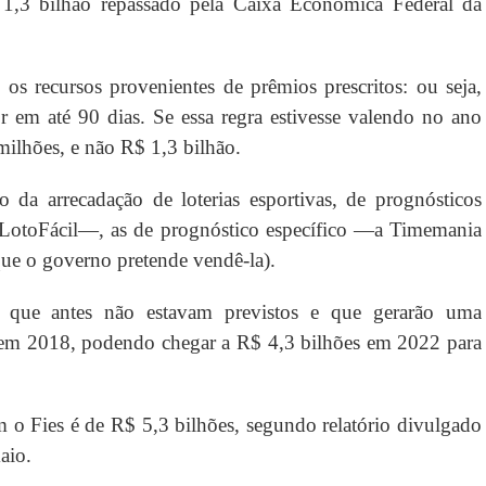
1,3 bilhão repassado pela Caixa Econômica Federal da
os recursos provenientes de prêmios prescritos: ou seja,
 em até 90 dias. Se essa regra estivesse valendo no ano
milhões, e não R$ 1,3 bilhão.
da arrecadação de loterias esportivas, de prognósticos
toFácil—​, as de prognóstico específico —a Timemania
á que o governo pretende vendê-la).
 que antes não estavam previstos e que gerarão uma
 em 2018, podendo chegar a R$ 4,3 bilhões em 2022 para
m o Fies é de R$ 5,3 bilhões, segundo relatório divulgado
aio.