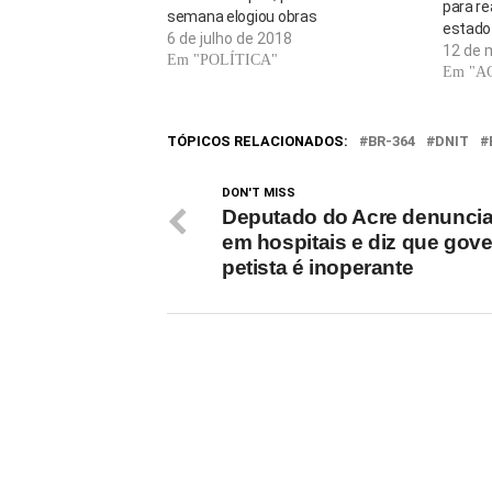
para re
semana elogiou obras
estado
6 de julho de 2018
12 de 
Em "POLÍTICA"
Em "A
TÓPICOS RELACIONADOS:
BR-364
DNIT
DON'T MISS
Deputado do Acre denunci
em hospitais e diz que gov
petista é inoperante