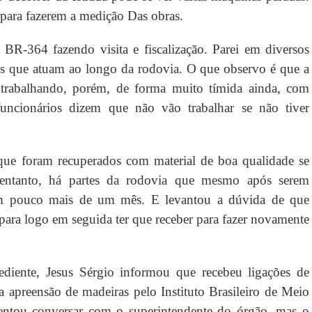
 para fazerem a medição Das obras.
BR-364 fazendo visita e fiscalização. Parei em diversos
res que atuam ao longo da rodovia. O que observo é que a
 trabalhando, porém, de forma muito tímida ainda, com
ncionários dizem que não vão trabalhar se não tiver
 que foram recuperados com material de boa qualidade se
entanto, há partes da rodovia que mesmo após serem
em pouco mais de um mês. E levantou a dúvida de que
r para logo em seguida ter que receber para fazer novamente
iente, Jesus Sérgio informou que recebeu ligações de
 apreensão de madeiras pelo Instituto Brasileiro de Meio
entou conversar com o superintendente do órgão, mas o