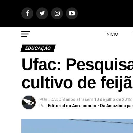
INÍCIO
EDUCAÇÃO
Ufac: Pesquisa
cultivo de feij
PUBLICADO
8 anos atrás
em
10 de julho de 2018
Por:
Editorial do Acre.com.br - Da Amazônia pa