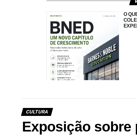
V
O QUE
COLE
EXPE
CULTURA
BNED PREPARA INVESTOR
DAY E DESPERTA ATENÇÃO
Exposição sobre 
DO MERCADO APÓS
RETORNO AO LUCRO