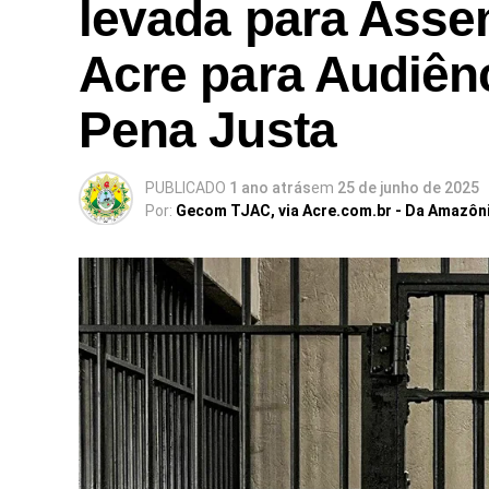
levada para Assem
Acre para Audiênc
Pena Justa
PUBLICADO
1 ano atrás
em
25 de junho de 2025
Por:
Gecom TJAC, via Acre.com.br - Da Amazôn