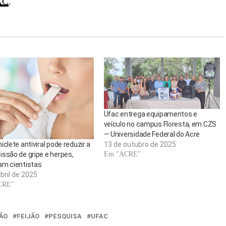
AC
.
Ufac entrega equipamentos e
veículo no campus Floresta, em CZS
— Universidade Federal do Acre
iclete antiviral pode reduzir a
13 de outubro de 2025
ssão de gripe e herpes,
Em "ACRE"
am cientistas
bril de 2025
CRE"
ÃO
FEIJÃO
PESQUISA
UFAC