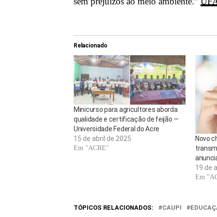
sem prejuízos ao meio ambiente.”
UF
Relacionado
Minicurso para agricultores aborda
qualidade e certificação de feijão —
Universidade Federal do Acre
Novo ch
15 de abril de 2025
transmi
Em "ACRE"
anunci
19 de a
Em "A
TÓPICOS RELACIONADOS:
CAUPI
EDUCAÇ