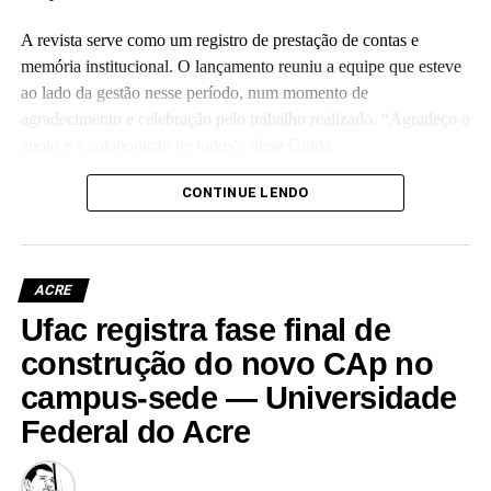
A revista serve como um registro de prestação de contas e
memória institucional. O lançamento reuniu a equipe que esteve
ao lado da gestão nesse período, num momento de
agradecimento e celebração pelo trabalho realizado. “Agradeço o
apoio e a colaboração de todos”, disse Guida.
(Camila Barbosa, estagiária Ascom/Ufac)
CONTINUE LENDO
ACRE
Ufac registra fase final de
Leia Mais: UFAC
construção do novo CAp no
campus-sede — Universidade
Federal do Acre