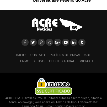
Universidade Federal do Acre
INICIO
CONTATO
POLÍTICA DE PRIVACIDADE
TERMOS DE USO
PUBLIEDITORIAL
MIDIAKIT
ACRE.COM.BR©2017-2026 - O Editorial autoriza a reprodução, citada a
fonte. Ao navegar, você aceita os Termos de Uso. Editora-Chefe:
Fernanda Alfaia. E-mail: contato@acre.com.br