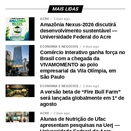
MAIS LIDAS
Leia Mais: UFAC
ACRE
5 dias ago
Amazônia Nexus-2026 discutirá
desenvolvimento sustentável —
Universidade Federal do Acre
ECONOMIA E NEGÓCIOS
4 dias ago
Comércio Interativo ganha força no
Brasil com a chegada da
VIVAMOMENTO ao polo
empresarial da Vila Olímpia, em
São Paulo
ECONOMIA E NEGÓCIOS
2 dias ago
A versão beta de “Fire Bull Farm”
será lançada globalmente em 1º de
agosto
ACRE
2 dias ago
Alunas de Nutrição de Ufac
apresentam pesquisas na Uerj —