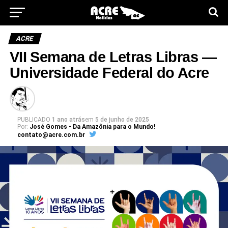
ACRE
VII Semana de Letras Libras —
Universidade Federal do Acre
PUBLICADO
1 ano atrás
em
5 de junho de 2025
Por:
José Gomes - Da Amazônia para o Mundo!
contato@acre.com.br