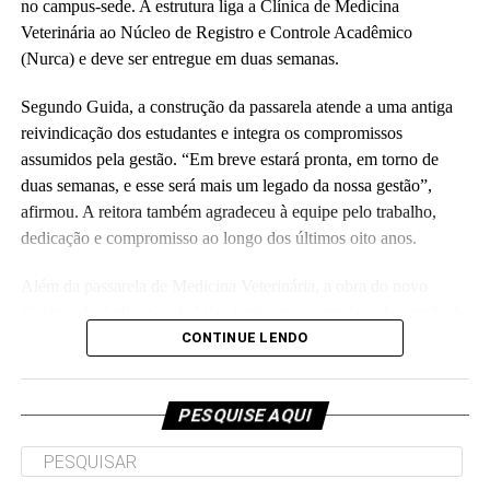
responsável pela obra.
no campus-sede. A estrutura liga a Clínica de Medicina
Veterinária ao Núcleo de Registro e Controle Acadêmico
(Fhagner Soares, estagiário Ascom/Ufac)
(Nurca) e deve ser entregue em duas semanas.
Segundo Guida, a construção da passarela atende a uma antiga
reivindicação dos estudantes e integra os compromissos
assumidos pela gestão. “Em breve estará pronta, em torno de
duas semanas, e esse será mais um legado da nossa gestão”,
Leia Mais: UFAC
afirmou. A reitora também agradeceu à equipe pelo trabalho,
dedicação e compromisso ao longo dos últimos oito anos.
Além da passarela de Medicina Veterinária, a obra do novo
Colégio de Aplicação da Ufac também está em fase de conclusão
e deve ser entregue em breve.
CONTINUE LENDO
Participaram da visita pró-reitores e membros da administração
superior da Ufac.
PESQUISE AQUI