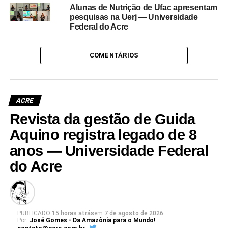
Alunas de Nutrição de Ufac apresentam
pesquisas na Uerj — Universidade
Federal do Acre
COMENTÁRIOS
ACRE
Revista da gestão de Guida
Aquino registra legado de 8
anos — Universidade Federal
do Acre
PUBLICADO
15 horas atrás
em
7 de agosto de 2026
Por:
José Gomes - Da Amazônia para o Mundo!