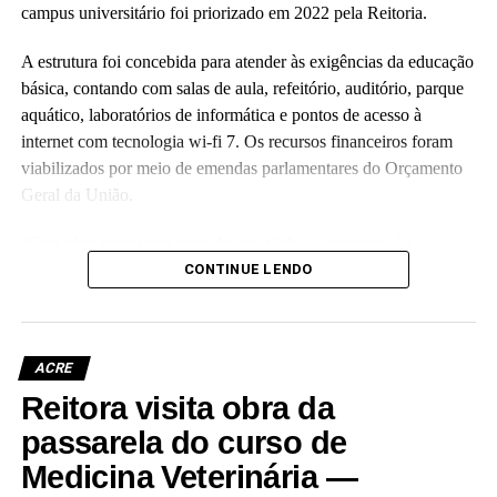
campus universitário foi priorizado em 2022 pela Reitoria.
A estrutura foi concebida para atender às exigências da educação
básica, contando com salas de aula, refeitório, auditório, parque
aquático, laboratórios de informática e pontos de acesso à
internet com tecnologia wi-fi 7. Os recursos financeiros foram
viabilizados por meio de emendas parlamentares do Orçamento
Geral da União.
“Essa obra representa mais do que tijolos e concreto; é a
realização de um compromisso com a qualidade da educação
CONTINUE LENDO
básica e com o futuro das nossas crianças no Acre”, disse a
reitora Guida Aquino. Ela informou que o antigo prédio do
colégio, localizado no centro da capital e tombado como
ACRE
patrimônio histórico da instituição, passará por revitalização para
Reitora visita obra da
abrigar o Palácio da Cultura da Ufac.
passarela do curso de
A vice-reitora eleita, Almecina Balbino, reafirmou a continuidade
Medicina Veterinária —
dos projetos de expansão da infraestrutura da instituição. “Eu