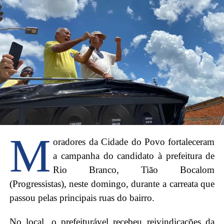
Para o eleitor Paulo Germano, a gestão de Bocalom
representará uma maior geração de emprego e renda.
“Votar em Bocalom representa mais emprego,
humildade, é ter o povo dentro da prefeitura”.
A estudante Samara Silva disse ter tomado
conhecimento sobre as propostas do candidato, e
M
afirmou que acredita ter “certeza que ele fará uma
oradores da Cidade do Povo fortaleceram
ótima gestão na área da educação”.
a campanha do candidato à prefeitura de
Rio Branco, Tião Bocalom
A campanha tem contado cada vez mais com a
(Progressistas), neste domingo, durante a carreata que
adesão de eleitores que saem de suas casas de forma
passou pelas principais ruas do bairro.
espontânea para buscar material e manifestar apoio.
No local, o prefeiturável recebeu reivindicações da