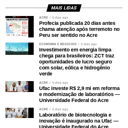
se comprometeu em oferecer a melhor gestão da
MAIS LIDAS
prefeitura de Rio Branco caso seja eleito.
“É muito
ACRE
6 dias ago
bonito ver essa união e essa energia do povo, que
Profecia publicada 20 dias antes
quer a mudança e terá a mudança para melhor. Nosso
chama atenção após terremoto no
compromisso é de fazer o melhor pelo povo de Rio
Peru ser sentido no Acre
Branco. Essa energia nos alimenta de esperança”,
ECONOMIA E NEGÓCIOS
6 dias ago
“Os exames feitos apontaram que já estou zerado e
Investimento em energia limpa
falou Bocalom.
aguardo a vinda do médico que pode me dar alta até
chega para brasileiros: ZCT traz
oportunidades de lucro seguro
este sábado. Se for liberado pelo médico, às 5 horas
com solar, eólica e hidrogênio
da amanhã já estarei fazendo vídeo no meio da rua,
verde
porque sempre fui de fazer campanha na rua, de pedir
ACRE
6 dias ago
voto falando diretamente com eleitor. Se estiver
Ufac investe R$ 2,9 mi em reforma
e modernização de laboratórios —
liberado, vou comemorar tomando café da manhã na
Universidade Federal do Acre
rua”, disse o candidato.
ACRE
6 dias ago
Laboratório de biotecnologia e
O prefeiturável também falou das alianças para o
inovação é inaugurado na Ufac —
segundo turno, mas afirmou que não negociará
Universidade Federal do Acre