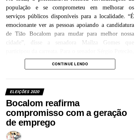
“Essa energia positiva transmitida pelas pessoas nos
população e se comprometeu em melhorar os
motiva a continuar acreditando. Chame seu amigo,
serviços públicos disponíveis para a localidade. “É
chame seu familiar, vamos para às urnas para votar no
emocionante ver as pessoas apoiando a candidatura
número 11”, finalizou Bocalom.
de Tião Bocalom para mudar para melhor nossa
cidade”, disse a senadora Mailza Gomes que
participou da carreata. Para o senador Sérgio Petecão,
a adesão dos moradores demonstra a necessidade de
CONTINUE LENDO
uma gestão de qualidade à frente da prefeitura, para
que o dinheiro público possa ser investido de forma
eficiente e sem desvios.
ELEIÇÕES 2020
Bocalom reafirma
compromisso com a geração
de emprego