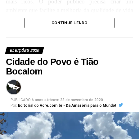
mais ricos. O poder público precisa criar um
ambiente que facilite a melhoria da qualidade de vida
do nosso povo. Poderemos contar com nossos três
CONTINUE LENDO
senadores: Petecão, Mailza, Márcio Bittar e mais os
deputados que irão nos ajudar, tenho certeza”,
afirmou o prefeiturável.
ELEIÇÕES 2020
Cidade do Povo é Tião
Bocalom
PUBLICADO
6 anos atrás
em
23 de novembro de 2020
Por:
Editorial do Acre.com.br - Da Amazônia para o Mundo!