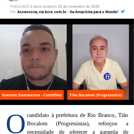
PUBLICADO
6 anos atrás
em
20 de novembro de 2020
Por:
Assessoria, via Acre.com.br - Da Amazônia para o Mundo!
O
candidato à prefeitura de Rio Branco, Tião
Bocalom (Progressistas), reforçou a
necessidade de oferecer a garantia de
“Vai ficar para a história do Acre uma manifestação