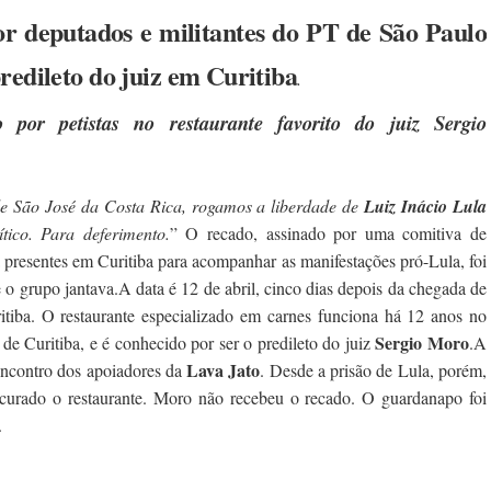
or deputados e militantes do PT de São Paulo
redileto do juiz em Curitiba
.
por petistas no restaurante favorito do juiz Sergio
de São José da Costa Rica, rogamos a liberdade de
Luiz Inácio Lula
tico. Para deferimento.
” O recado, assinado por uma comitiva de
a presentes em Curitiba para acompanhar as manifestações pró-Lula, foi
 o grupo jantava.
A data é 12 de abril, cinco dias depois da chegada de
tiba. O restaurante especializado em carnes funciona há 12 anos no
Sergio Moro
de Curitiba, e é conhecido por ser o predileto do juiz
.
A
Lava Jato
encontro dos apoiadores da
. Desde a prisão de Lula, porém,
rocurado o restaurante. Moro não recebeu o recado. O guardanapo foi
.