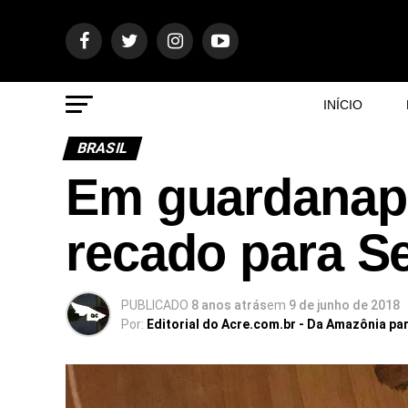
INÍCIO
BRASIL
Em guardanapo
recado para S
PUBLICADO
8 anos atrás
em
9 de junho de 2018
Por:
Editorial do Acre.com.br - Da Amazônia pa