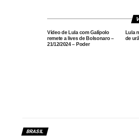
V
Vídeo de Lula com Galípolo
Lula 
remete a lives de Bolsonaro –
de urâ
21/12/2024 – Poder
BRASIL