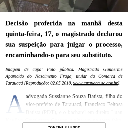
(magistrados da Comarca de Feijó).
Veja a decisão abaixo:
Decisão proferida na manhã desta
quinta-feira, 17, o magistrado declarou
sua suspeição para julgar o processo,
encaminhando-o para seu substituto.
Imagem de capa: Foto pública. Magistrado Guilherme
Aparecido do Nascimento Fraga, titular da Comarca de
Tarauacá [Reprodução: 02.05.2018,
www.tarauaca.ac.gov.br
].
A
advogada Sussianne Souza Batista, filha do
vice-prefeito de Tarauacá, Francisco Feitosa
Batista (PDT), e o bacharel em direito Luan
Na decisão desta sexta-feira, 18, a magistrada não
Kayllon Cavalcante Chaves, ajuizaram na terça-feira,
tipificou a suspeição declarada, não explicou detalhes
CONTINUE LENDO