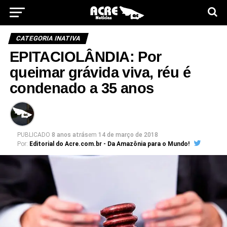
CATEGORIA INATIVA
EPITACIOLÂNDIA: Por
queimar grávida viva, réu é
condenado a 35 anos
PUBLICADO
8 anos atrás
em
14 de março de 2018
Por:
Editorial do Acre.com.br - Da Amazônia para o Mundo!