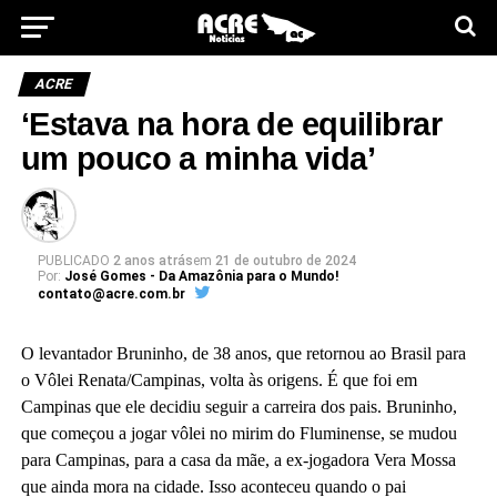
ACRE
‘Estava na hora de equilibrar
um pouco a minha vida’
PUBLICADO
2 anos atrás
em
21 de outubro de 2024
Por:
José Gomes - Da Amazônia para o Mundo!
contato@acre.com.br
O levantador Bruninho, de 38 anos, que retornou ao Brasil para
o Vôlei Renata/Campinas, volta às origens. É que foi em
Campinas que ele decidiu seguir a carreira dos pais. Bruninho,
que começou a jogar vôlei no mirim do Fluminense, se mudou
para Campinas, para a casa da mãe, a ex-jogadora Vera Mossa
que ainda mora na cidade. Isso aconteceu quando o pai