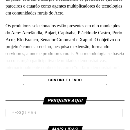
parceiros e atuarão como agentes multiplicadores de tecnologias
em comunidades rurais do Acre.
Os produtores selecionados estão presentes em oito municípios
do Acre: Acrelândia, Bujari, Capixaba, Plácido de Castro, Porto
Acre, Rio Branco, Senador Guiomard e Xapuri. O objetivo do
projeto é conectar ensino, pesquisa e extensão, formando
servidores, alunos e produtores rurais. Sua metodologia se baseia
na construção participativa de unidades demonstrativas,
internacionalmente conhecidas como “on farm demonstration”.
Orçado em R$ 5,7 milhões e executado em parceria com a
CONTINUE LENDO
Fundação de Apoio e Desenvolvimento ao Ensino, Pesquisa e
Extensão Universitária no Acre, o projeto investirá parte do
PESQUISE AQUI
recurso para melhorias de laboratórios e unidades de ensino da
universidade, como o Ufac Leite e o Horto das Plantas
Alimentícias Não Convencionais, os quais atendem as
comunidades interna e externa.
MAIS LIDAS