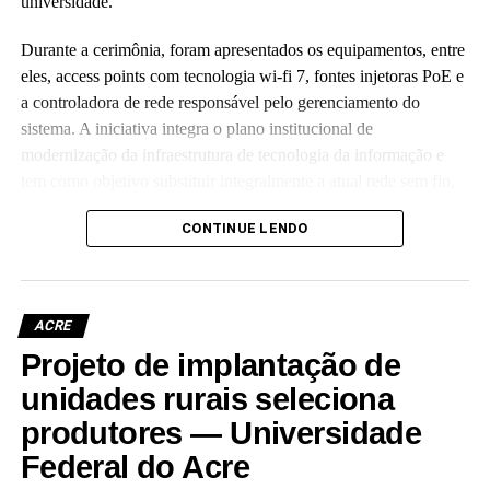
universidade.
Durante a cerimônia, foram apresentados os equipamentos, entre
eles, access points com tecnologia wi-fi 7, fontes injetoras PoE e
a controladora de rede responsável pelo gerenciamento do
sistema. A iniciativa integra o plano institucional de
modernização da infraestrutura de tecnologia da informação e
tem como objetivo substituir integralmente a atual rede sem fio,
que já não atende às crescentes demandas acadêmicas e
CONTINUE LENDO
administrativas da universidade.
ACRE
Projeto de implantação de
Leia Mais: UFAC
unidades rurais seleciona
produtores — Universidade
Federal do Acre