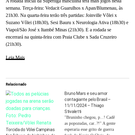
A rodada inicial da Superliga masculina terá mais jogos nesta
semana. Terça-feira: Vedacit Guarulhos x Apan/Blumenau, às
21h30. Na quarta-feira terão três partidas: Joinville Vôlei x
Suzano Vôlei (18h30), Sesi Bauru x Neurologia Ativa (18h30) e
Viapol/São José x Itambé Minas (21h30). E a rodada se
encerrará na quinta-feira com Praia Clube x Sada Cruzeiro
(21h30).
Leia Mais
Relacionado
Bruno Mars e seu amor
contagiante pelo Brasil –
11/11/2024 – Thiago
Stivaletti
"Bruninho chegou, p...! Cadê
as popozudas, car..?!" A gente
Torcida do Vôlei Campinas
esperaria esse grito de guerra