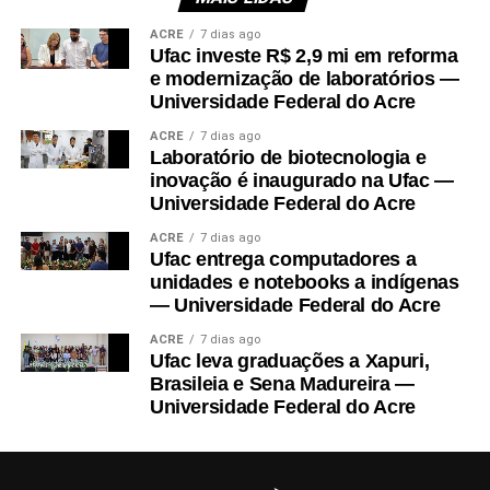
Outra parte do recurso será aplicada em propriedades rurais,
ACRE
7 dias ago
fomentando unidades de referência em produção, com técnicas
Ufac investe R$ 2,9 mi em reforma
sustentáveis, como integração entre produção animal e produção
e modernização de laboratórios —
vegetal, recuperação de solos degradados, manejo integrado de
Universidade Federal do Acre
pragas e doenças, agregação de valor, manejo do uso da água e
ACRE
7 dias ago
adoção de rotação e consórcio de plantas. O projeto também
Laboratório de biotecnologia e
custeará contratação de técnicos extensionistas para trabalho nas
inovação é inaugurado na Ufac —
comunidades envolvidas.
Universidade Federal do Acre
ACRE
7 dias ago
No final do projeto, estudantes, produtores e técnicos farão
Ufac entrega computadores a
visitas de campo para observação das tecnologias construídas.
unidades e notebooks a indígenas
No
9º Interpet Ufac-2026
, ocorrido em 16 e 17 de julho, no
— Universidade Federal do Acre
campus-sede, reunindo Programas de Educação Tutorial (PETs)
ACRE
7 dias ago
da Ufac, a coordenadora do projeto, professora Marilene Santos,
Ufac leva graduações a Xapuri,
apresentou-o na palestra de abertura do evento.
Brasileia e Sena Madureira —
Universidade Federal do Acre
“Foi uma oportunidade para dar transparência ao uso do recurso
público e, mais ainda, de evidenciar os parceiros do projeto
[Secretarias de Agricultura Municipais e o Incra], a pluralidade e