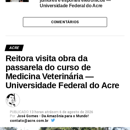
juniores e esportes eletrônicos —
Universidade Federal do Acre
COMENTÁRIOS
ACRE
Reitora visita obra da
passarela do curso de
Medicina Veterinária —
Universidade Federal do Acre
PUBLICADO
13 horas atrás
em
6 de agosto de 2026
Por:
José Gomes - Da Amazônia para o Mundo!
contato@acre.com.br