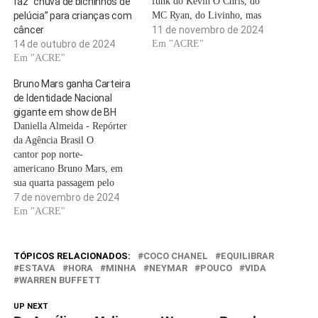
faz “chuva de bichinhos de
funk do Kevin O Chris, do
pelúcia” para crianças com
MC Ryan, do Livinho, mas
câncer
nunca de um cantor do Havaí
11 de novembro de 2024
14 de outubro de 2024
que mal fala português. Mais
Em "ACRE"
Em "ACRE"
eis que Bruno Mars deixou
mais do que claro: ele só não
Bruno Mars ganha Carteira
nasceu no…
de Identidade Nacional
gigante em show de BH
Daniella Almeida - Repórter
da Agência Brasil O
cantor pop norte-
americano Bruno Mars, em
sua quarta passagem pelo
Brasil, fez 15 shows de
7 de novembro de 2024
outubro a novembro, pela
Em "ACRE"
turnê Live in Brazil. E foi no
palco da última apresentação
em solo nacional, no estádio
TÓPICOS RELACIONADOS:
COCO CHANEL
EQUILIBRAR
Mineirão, em Belo Horizonte,
ESTAVA
HORA
MINHA
NEYMAR
POUCO
VIDA
WARREN BUFFETT
na noite de terça-feira (5), que
o astro…
UP NEXT