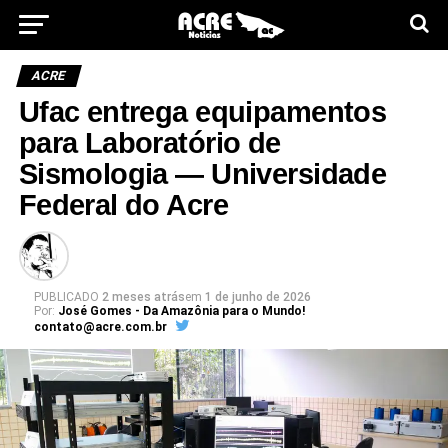
ACRE
Ufac entrega equipamentos
para Laboratório de
Sismologia — Universidade
Federal do Acre
PUBLICADO
2 meses atrás
em
1 de junho de 2026
Por:
José Gomes - Da Amazônia para o Mundo!
contato@acre.com.br