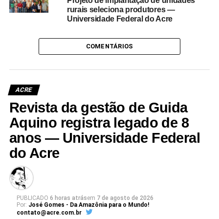
Projeto de implantação de unidades
rurais seleciona produtores —
Universidade Federal do Acre
COMENTÁRIOS
ACRE
Revista da gestão de Guida
Aquino registra legado de 8
anos — Universidade Federal
do Acre
PUBLICADO
6 horas atrás
em
7 de agosto de 2026
Por:
José Gomes - Da Amazônia para o Mundo!
contato@acre.com.br