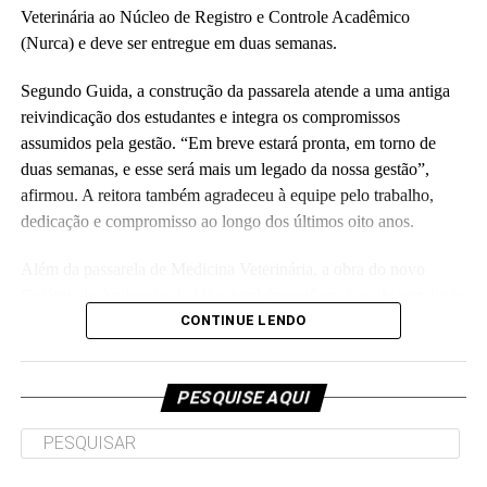
Veterinária ao Núcleo de Registro e Controle Acadêmico
(Fhagner Soares, estagiário Ascom/Ufac)
(Nurca) e deve ser entregue em duas semanas.
Segundo Guida, a construção da passarela atende a uma antiga
reivindicação dos estudantes e integra os compromissos
assumidos pela gestão. “Em breve estará pronta, em torno de
duas semanas, e esse será mais um legado da nossa gestão”,
Leia Mais: UFAC
afirmou. A reitora também agradeceu à equipe pelo trabalho,
dedicação e compromisso ao longo dos últimos oito anos.
Além da passarela de Medicina Veterinária, a obra do novo
Colégio de Aplicação da Ufac também está em fase de conclusão
e deve ser entregue em breve.
CONTINUE LENDO
Participaram da visita pró-reitores e membros da administração
superior da Ufac.
PESQUISE AQUI