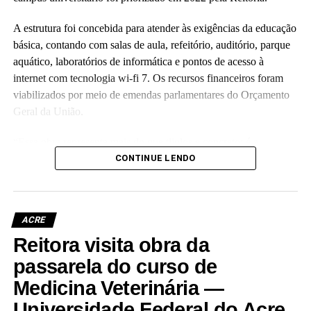
A estrutura foi concebida para atender às exigências da educação
básica, contando com salas de aula, refeitório, auditório, parque
aquático, laboratórios de informática e pontos de acesso à
internet com tecnologia wi-fi 7. Os recursos financeiros foram
viabilizados por meio de emendas parlamentares do Orçamento
Geral da União.
“Essa obra representa mais do que tijolos e concreto; é a
realização de um compromisso com a qualidade da educação
CONTINUE LENDO
básica e com o futuro das nossas crianças no Acre”, disse a
reitora Guida Aquino. Ela informou que o antigo prédio do
colégio, localizado no centro da capital e tombado como
ACRE
patrimônio histórico da instituição, passará por revitalização para
Reitora visita obra da
abrigar o Palácio da Cultura da Ufac.
passarela do curso de
A vice-reitora eleita, Almecina Balbino, reafirmou a continuidade
Medicina Veterinária —
dos projetos de expansão da infraestrutura da instituição. “Eu
Universidade Federal do Acre
estarei sempre à disposição, de portas abertas, para seguir os