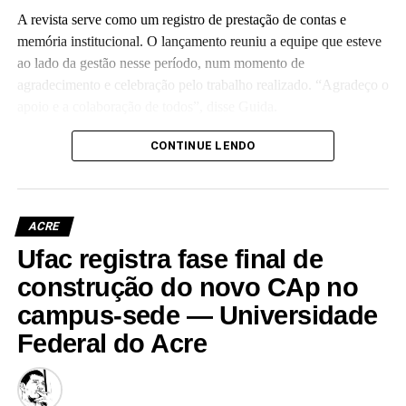
A revista serve como um registro de prestação de contas e
memória institucional. O lançamento reuniu a equipe que esteve
ao lado da gestão nesse período, num momento de
agradecimento e celebração pelo trabalho realizado. “Agradeço o
apoio e a colaboração de todos”, disse Guida.
(Camila Barbosa, estagiária Ascom/Ufac)
CONTINUE LENDO
ACRE
Ufac registra fase final de
Leia Mais: UFAC
construção do novo CAp no
campus-sede — Universidade
Federal do Acre