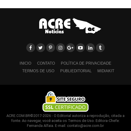
INICIO
CONTATO
POLÍTICA DE PRIVACIDADE
TERMOS DE USO
PUBLIEDITORIAL
MIDIAKIT
ACRE.COM.BR©2017-2026 - O Editorial autoriza a reprodução, citada a
fonte. Ao navegar, você aceita os Termos de Uso. Editora-Chefe:
Fernanda Alfaia. E-mail: contato@acre.com.br