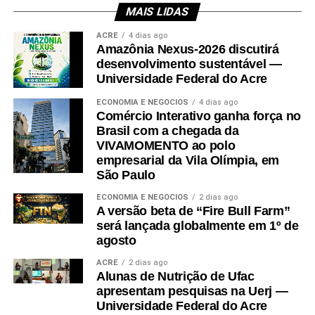
MAIS LIDAS
Leia Mais: UFAC
ACRE
4 dias ago
Amazônia Nexus-2026 discutirá
desenvolvimento sustentável —
Universidade Federal do Acre
ECONOMIA E NEGÓCIOS
4 dias ago
Comércio Interativo ganha força no
Brasil com a chegada da
VIVAMOMENTO ao polo
empresarial da Vila Olímpia, em
São Paulo
ECONOMIA E NEGÓCIOS
2 dias ago
A versão beta de “Fire Bull Farm”
será lançada globalmente em 1º de
agosto
ACRE
2 dias ago
Alunas de Nutrição de Ufac
apresentam pesquisas na Uerj —
Universidade Federal do Acre