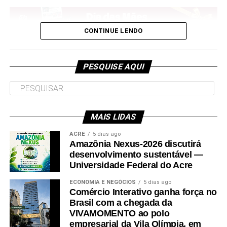
//www.instagram.com/embed.js
CONTINUE LENDO
Digital Completo
PESQUISE AQUI
Leia Mais: Veja
Acesso ilimitado ao site, edições digitais e acervo de todos os
títulos Abril nos apps*
Apenas
5,99/mês
MAIS LIDAS
DIA DAS MÃES
ACRE
5 dias ago
Amazônia Nexus-2026 discutirá
Revista em Casa + Digital Completo
desenvolvimento sustentável —
Universidade Federal do Acre
Receba 4 revistas de Veja no mês, além de todos os benefícios
ECONOMIA E NEGÓCIOS
5 dias ago
do plano Digital Completo (cada revista sai por menos de R$ 9)
Comércio Interativo ganha força no
Brasil com a chegada da
A partir de
35,90/mês
VIVAMOMENTO ao polo
empresarial da Vila Olímpia, em