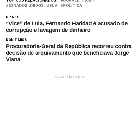
TÓPICOS RELACIONADOS:
DONALD TRUMP
presidente se comporta como
ESTADOS UNIDOS
EUA
POLÍTICA
um “fascista”…
UP NEXT
“Vice” de Lula, Fernando Haddad é acusado de
corrupção e lavagem de dinheiro
DON'T MISS
Procuradoria-Geral da República recorreu contra
decisão de arquivamento que beneficiava Jorge
Viana
ADVERTISEMENT