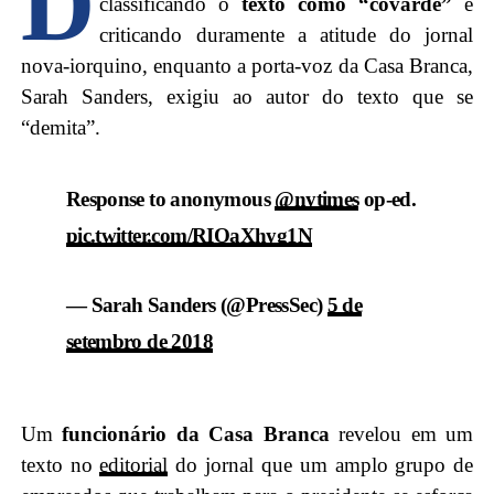
D
classificando o
texto como “covarde”
e
criticando duramente a atitude do jornal
nova-iorquino, enquanto a porta-voz da Casa Branca,
Sarah Sanders, exigiu ao autor do texto que se
“demita”.
Response to anonymous
@nytimes
op-ed.
pic.twitter.com/RIOaXhyg1N
— Sarah Sanders (@PressSec)
5 de
setembro de 2018
Um
funcionário da Casa Branca
revelou em um
texto no
editorial
do jornal que um amplo grupo de