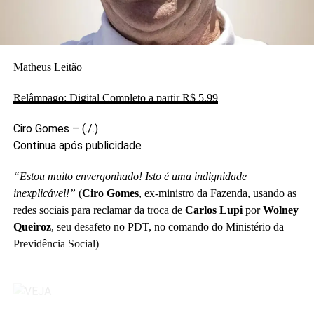
tornou-se um negócio.
.
Convém lembrar aos que se consideram úteis
Matheus Leitão
e insubstituíveis à política que o cemitério guarda uma
legião de ex-políticos esquecidos, cuja ausência jamais
Relâmpago: Digital Completo a partir R$ 5,99
fez falta ao país.
.
Ciro Gomes –
(./.)
As próximas eleições são a oportunidade para os
Continua após publicidade
eleitores moralizarem o Legislativo, elegendo apenas
“Estou muito envergonhado! Isto é uma indignidade
candidatos novos, sem os vícios da velha política, que
inexplicável!”
(
Ciro Gomes
, ex-ministro da Fazenda, usando as
tenham conduta ilibada e boa formação cultural. Por
redes sociais
para reclamar da troca de
Carlos Lupi
por
Wolney
outro lado, diga não à reeleição política, aos trocadores
Queiroz
, seu desafeto no PDT, no comando do Ministério da
de partidos, aos que interromperam o mandato para
Previdência Social)
exercer cargos nos governos, e àqueles que já sofreram
condenação na Justiça ou punição no Conselho de Ética
do Legislativo.
.