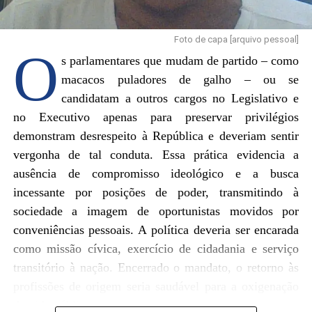
Foto de capa [arquivo pessoal]
O
s parlamentares que mudam de partido – como
macacos puladores de galho – ou se
candidatam a outros cargos no Legislativo e
no Executivo apenas para preservar privilégios
demonstram desrespeito à República e deveriam sentir
vergonha de tal conduta. Essa prática evidencia a
ausência de compromisso ideológico e a busca
incessante por posições de poder, transmitindo à
sociedade a imagem de oportunistas movidos por
conveniências pessoais. A política deveria ser encarada
como missão cívica, exercício de cidadania e serviço
transitório à nação. Encerrado o mandato, o retorno às
profissões de origem seria saudável para a oxigenação
da vida pública.