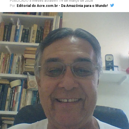
PUBLICADO
5 meses atrás
em
19 de março de 2026
Por:
Editorial do Acre.com.br - Da Amazônia para o Mundo!