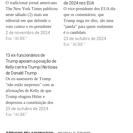
O tradicional jornal americano
de 2024 nos EUA
The New York Times publicou
O vice-presidente dos EUA diz
neste sábado (2) mais um
que os comentários, que
editorial em que defende o
Trump nega ter dito, são uma
voto contra o ex-presidente
“janela” para quem realmente
Donald Trump na corrida pela
2 de novembro de 2024
é o candidato
Casa Branca. Em um curto
Em "ACRE"
republicano.Washington, DC –
23 de outubro de 2024
texto intitulado "Vote para
À medida que as eleições nos
Em "ACRE"
acabar com a era Trump", o
Estados Unidos entram sua
13 ex-funcionários de
conselho editorial do jornal
reta finala campanha da vice-
Trump apoiam a posição de
afirma que Trump…
presidente Kamala Harris está
Kelly contra Trump | Notícias
a amplificar os comentários
de Donald Trump
contundentes de um…
Os ex-assessores de Trump
“não estão surpresos” com as
afirmações de Kelly de que
Trump elogiou Hitler e
desprezou a constituição dos
EUA.Um grupo de
25 de outubro de 2024
funcionários da era Donald
Em "ACRE"
Trump se uniu ao ex-chefe de
gabinete John Kelly depois
que ele alertou que o ex-