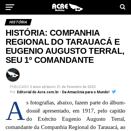
HISTÓRIA
HISTÓRIA: COMPANHIA
REGIONAL DO TARAUACÁ E
EUGENIO AUGUSTO TERRAL,
SEU 1º COMANDANTE
PUBLICADO
3 anos atrás
em
21 de fevereiro de 2023
Por:
Editorial do Acre.com.br - Da Amazônia para o Mundo!
A
s fotografias, abaixo, fazem parte do álbum-
dossiê apresentado, em 1917, pelo capitão
do Exército Eugenio Augusto Terral,
comandante da Companhia Regional do Tarauacá, ao