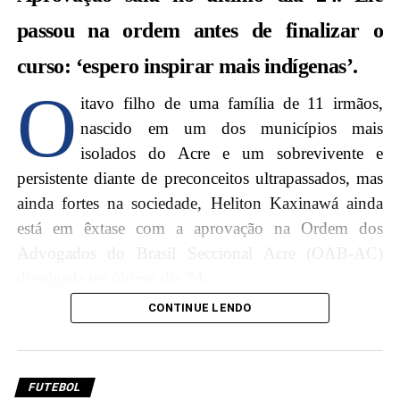
passou na ordem antes de finalizar o
curso: ‘espero inspirar mais indígenas’.
O
itavo filho de uma família de 11 irmãos,
nascido em um dos municípios mais
isolados do Acre e um sobrevivente e
persistente diante de preconceitos ultrapassados, mas
ainda fortes na sociedade, Heliton Kaxinawá ainda
está em êxtase com a aprovação na Ordem dos
Advogados do Brasil Seccional Acre (OAB-AC)
divulgada no último dia 24.
CONTINUE LENDO
Aos 23 anos e ainda cursando o 9º período de
direito, ele diz que a aprovação é a realização de um
sonho e que agora pretende ser inspiração para que
FUTEBOL
outros jovens indígenas ocupem seus espaços.