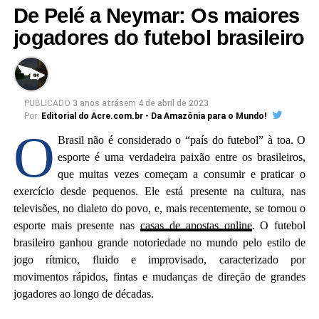
De Pelé a Neymar: Os maiores
Mas, até chegar a essa conquista, foi um longo
jogadores do futebol brasileiro
caminho percorrido, começando por ter nascido em
um dos municípios mais isolados do Acre, que tem
pouco mais de 8,6 mil habitantes.
PUBLICADO
3 anos atrás
em
4 de abril de 2023
Por:
Editorial do Acre.com.br - Da Amazônia para o Mundo!
A Terra Indígena Kaxinawá do Rio Jordão tem 87
O
Brasil não é considerado o “país do futebol” à toa. O
mil hectares e uma cerca de 1.470 indígenas, também
esporte é uma verdadeira paixão entre os brasileiros,
conhecidos como Huni Kuin que ocupam Jordão e
que muitas vezes começam a consumir e praticar o
Marechal Thaumaturgo.
exercício desde pequenos. Ele está presente na cultura, nas
televisões, no dialeto do povo, e, mais recentemente, se tornou o
“Nasci no município de Jordão, no baixo Rio
esporte mais presente nas
casas de apostas online
. O futebol
Tarauacá, em um local conhecido, ainda hoje, como
brasileiro ganhou grande notoriedade no mundo pelo estilo de
igarapé dos índios, porque, por residirmos lá, os
jogo rítmico, fluido e improvisado, caracterizado por
movimentos rápidos, fintas e mudanças de direção de grandes
moradores próximos acabaram denominando assim
jogadores ao longo de décadas.
aquele lugar. Morei lá por um tempo e lembro que
houve uma reunião de alguns moradores para tentar