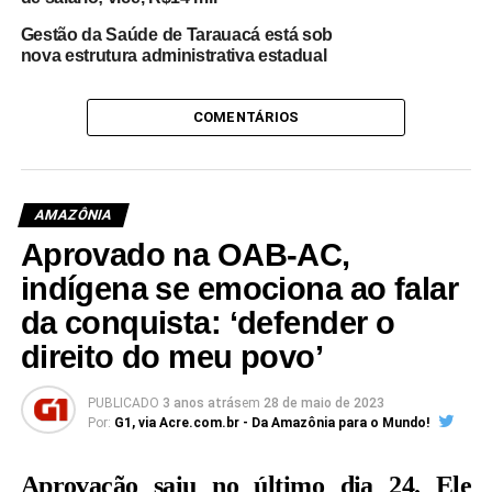
Gestão da Saúde de Tarauacá está sob
nova estrutura administrativa estadual
COMENTÁRIOS
AMAZÔNIA
Aprovado na OAB-AC,
indígena se emociona ao falar
da conquista: ‘defender o
direito do meu povo’
PUBLICADO
3 anos atrás
em
28 de maio de 2023
Por:
G1, via Acre.com.br - Da Amazônia para o Mundo!
Aprovação saiu no último dia 24. Ele