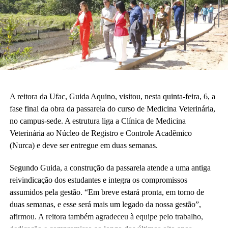
relevância do novo espaço para a rotina pedagógica e acadêmica.
“Muito em breve vamos deixar de ser nômades e teremos o
nosso lugar. Eu olho para cada espaço aqui e já vejo essas
crianças correndo e sendo felizes.”
Também participaram da cerimônia o pró-reitor de Planejamento,
Alexandre Rid; o pró-reitor de Administração, Marcelo Cruz; o
prefeito do campus, Artesson Cruz; além de professores, técnico-
A reitora da Ufac, Guida Aquino, visitou, nesta quinta-feira, 6, a
administrativos, estudantes e representantes da construtora
fase final da obra da passarela do curso de Medicina Veterinária,
responsável pela obra.
no campus-sede. A estrutura liga a Clínica de Medicina
Veterinária ao Núcleo de Registro e Controle Acadêmico
(Fhagner Soares, estagiário Ascom/Ufac)
(Nurca) e deve ser entregue em duas semanas.
Segundo Guida, a construção da passarela atende a uma antiga
reivindicação dos estudantes e integra os compromissos
assumidos pela gestão. “Em breve estará pronta, em torno de
duas semanas, e esse será mais um legado da nossa gestão”,
Leia Mais: UFAC
afirmou. A reitora também agradeceu à equipe pelo trabalho,