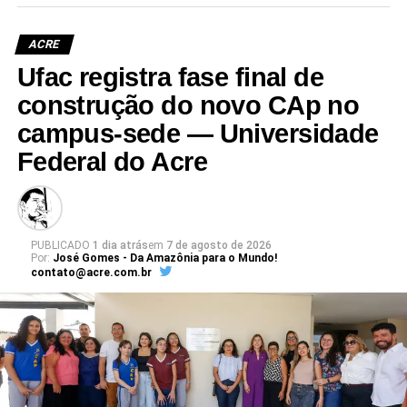
ACRE
Ufac registra fase final de
Leia Mais: UFAC
construção do novo CAp no
campus-sede — Universidade
Federal do Acre
PUBLICADO
1 dia atrás
em
7 de agosto de 2026
Por:
José Gomes - Da Amazônia para o Mundo!
contato@acre.com.br