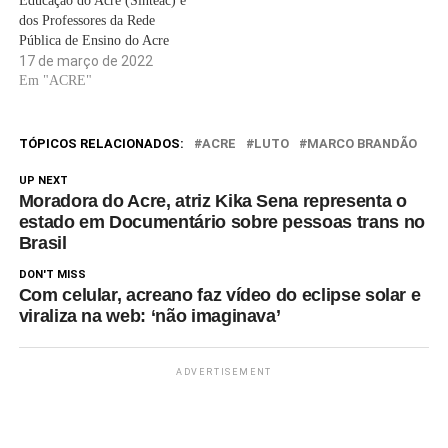
Educação do Acre (Sinteac) e
dos Professores da Rede
Pública de Ensino do Acre
(Sinproacre) se reuniram com
17 de março de 2022
o prefeito de Rio Branco, Tião
Em "ACRE"
Bocalom, nessa quarta-feira
(16), negociar um acordo e
colocar fim à greve. Contudo,
TÓPICOS RELACIONADOS:
ACRE
LUTO
MARCO BRANDÃO
esse acordo ainda não foi
acertado.…
UP NEXT
Moradora do Acre, atriz Kika Sena representa o
estado em Documentário sobre pessoas trans no
Brasil
DON'T MISS
Com celular, acreano faz vídeo do eclipse solar e
viraliza na web: ‘não imaginava’
ADVERTISEMENT