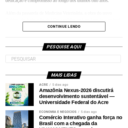
dedicação e compromisso ao longo dos últimos oito anos.
Além da passarela de Medicina Veterinária, a obra do novo
Colégio de Aplicação da Ufac também está em fase de conclusão
e deve ser entregue em breve.
CONTINUE LENDO
Participaram da visita pró-reitores e membros da administração
superior da Ufac.
PESQUISE AQUI
MAIS LIDAS
Leia Mais: UFAC
ACRE
5 dias ago
Amazônia Nexus-2026 discutirá
desenvolvimento sustentável —
Universidade Federal do Acre
ECONOMIA E NEGÓCIOS
5 dias ago
Comércio Interativo ganha força no
Brasil com a chegada da