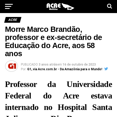
ACRE
Morre Marco Brandão,
professor e ex-secretário de
Educação do Acre, aos 58
anos
PUBLICADO
3 anos atrás
em
16 de outubro de 2023
Por:
G1, via Acre.com.br - Da Amazônia para o Mundo!
Professor da Universidade
Federal do Acre estava
internado no Hospital Santa