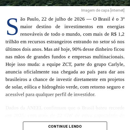
novo futuro para a economia agrícola digital da Web3! A
crescimento de longo prazo da plataforma no mercado
Imagem de capa [internet]
FTN convida você a compartilhar conosco essa
brasileiro.
S
ão Paulo, 22 de julho de 2026 — O Brasil é o 3º
oportunidade de partilha de riquezas.
maior destino de investimentos em energias
A Vila Olímpia é reconhecida como um dos principais
Evento de lançamento da estratégia global “Fire Bull
renováveis de todo o mundo, com mais de R$ 1,2
polos de negócios de São Paulo, reunindo empresas
Farm” da FTN
trilhão em recursos estrangeiros entrando no setor só nos
multinacionais, companhias de tecnologia e organizações
últimos dois anos. Mas até hoje, 90% desse dinheiro ficou
inovadoras. A presença da VIVAMOMENTO na região
1º de agosto de 2026, na Zona Franca Integrada de
nas mãos de grandes fundos e empresas multinacionais.
fortalecerá ainda mais sua capacidade operacional local e
Manaus, no Brasil, América Latina.
Hoje isso muda: a equipe ZCT, parte do grupo Carlyle,
criará uma base sólida para futuras parcerias com marcas,
anuncia oficialmente sua chegada ao país para dar aos
empresas e comunidades brasileiras.
brasileiros a chance de investir diretamente em projetos
À medida que os consumidores valorizam cada vez mais
de solar, eólica e hidrogênio verde, com retorno seguro e
experiências interativas e benefícios de longo prazo,
acessível para qualquer perfil de investidor.
espera-se que as operações localizadas e o conceito de
Dados da ANEEL confirmam que o Brasil bateu recorde
Comércio Interativo desempenhem um papel cada vez
em 2025, com mais de 22 GW de nova capacidade de
mais relevante na evolução do comércio eletrônico
energia renovável instalada, e o Nordeste já se tornou a
brasileiro.
CONTINUE LENDO