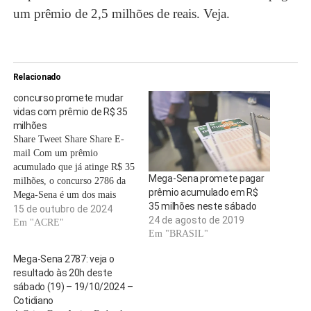
um prêmio de 2,5 milhões de reais. Veja.
Relacionado
concurso promete mudar
vidas com prêmio de R$ 35
milhões
Share Tweet Share Share E-
mail Com um prêmio
acumulado que já atinge R$ 35
Mega-Sena promete pagar
milhões, o concurso 2786 da
prêmio acumulado em R$
Mega-Sena é um dos mais
35 milhões neste sábado
aguardados do ano. Esse valor
15 de outubro de 2024
24 de agosto de 2019
é resultado de diversas rodadas
Em "ACRE"
Em "BRASIL"
sem vencedores, incluindo o
sorteio do concurso anterior,
Mega-Sena 2787: veja o
de número 2785, em que
resultado às 20h deste
nenhum apostador acertou…
sábado (19) – 19/10/2024 –
Cotidiano