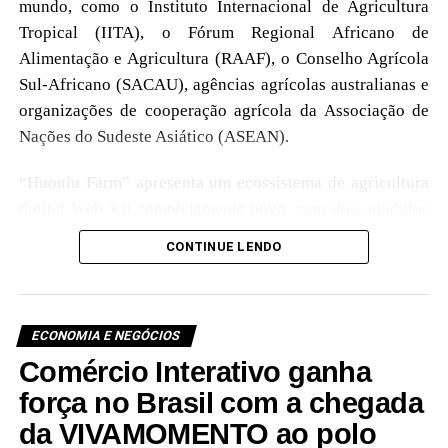
mundo, como o Instituto Internacional de Agricultura
Tropical (IITA), o Fórum Regional Africano de
Alimentação e Agricultura (RAAF), o Conselho Agrícola
Sul-Africano (SACAU), agências agrícolas australianas e
organizações de cooperação agrícola da Associação de
Nações do Sudeste Asiático (ASEAN).
“Huoniu Farm” apresenta um ecossistema de agricultura
digital Web 3.0 completamente novo, com dois módulos
principais com lançamento previsto: o jogo de cultivo
CONTINUE LENDO
“Huoniu Farming” e o jogo de previsão “Huoniu Trade”.
Aproveitando a tecnologia blockchain para conectar a
agricultura virtual à agricultura real, “Huoniu Farm”
ECONOMIA E NEGÓCIOS
serve como uma plataforma de ecossistema abrangente
focada em operações agrícolas físicas, digitalização
Comércio Interativo ganha
agrícola e distribuição transfronteiriça de produtos
força no Brasil com a chegada
agrícolas. Com quase US$ 10 bilhões em ativos físicos
da VIVAMOMENTO ao polo
globais, “Huoniu Farm” abrange países em