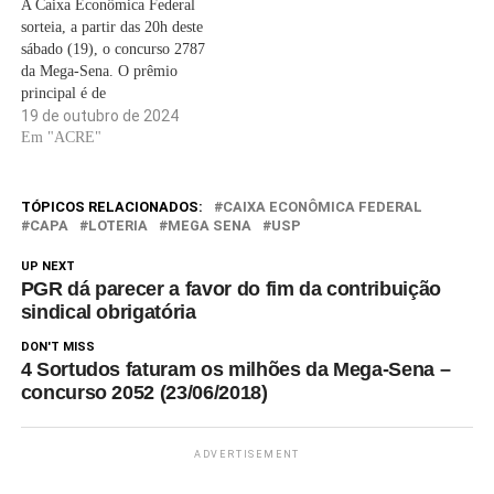
A Caixa Econômica Federal
sorteia, a partir das 20h deste
sábado (19), o concurso 2787
da Mega-Sena. O prêmio
principal é de
aproximadamente R$ 42
19 de outubro de 2024
milhões. O sorteio ocorre no
Em "ACRE"
Espaço da Sorte, na avenida
Paulista, em São Paulo, com
transmissão ao vivo pela
TÓPICOS RELACIONADOS:
CAIXA ECONÔMICA FEDERAL
RedeTV! e pelos canais da
CAPA
LOTERIA
MEGA SENA
USP
emissora…
UP NEXT
PGR dá parecer a favor do fim da contribuição
sindical obrigatória
DON'T MISS
4 Sortudos faturam os milhões da Mega-Sena –
concurso 2052 (23/06/2018)
ADVERTISEMENT