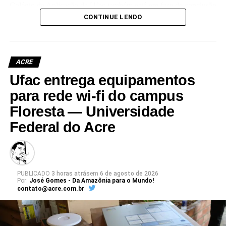
Colégio de Aplicação da Ufac também está em fase de conclusão
e deve ser entregue em breve.
CONTINUE LENDO
Participaram da visita pró-reitores e membros da administração
superior da Ufac.
ACRE
Ufac entrega equipamentos
para rede wi-fi do campus
Floresta — Universidade
Leia Mais: UFAC
Federal do Acre
PUBLICADO
3 horas atrás
em
6 de agosto de 2026
Por:
José Gomes - Da Amazônia para o Mundo!
contato@acre.com.br