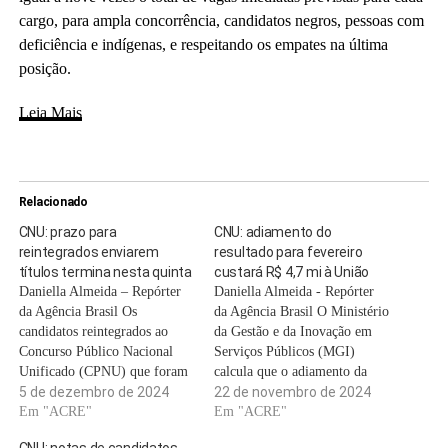
cargo, para ampla concorrência, candidatos negros, pessoas com
deficiência e indígenas, e respeitando os empates na última
posição.
Leia Mais
Relacionado
CNU: prazo para
CNU: adiamento do
reintegrados enviarem
resultado para fevereiro
títulos termina nesta quinta
custará R$ 4,7 mi à União
Daniella Almeida – Repórter
Daniella Almeida - Repórter
da Agência Brasil Os
da Agência Brasil O Ministério
candidatos reintegrados ao
da Gestão e da Inovação em
Concurso Público Nacional
Serviços Públicos (MGI)
Unificado (CPNU) que foram
calcula que o adiamento da
convocados para a prova de
5 de dezembro de 2024
divulgação do resultado final
22 de novembro de 2024
títulos acadêmicos e
Em "ACRE"
do Concurso Público Nacional
Em "ACRE"
profissionais devem enviar os
Unificado (CNU) custará cerca