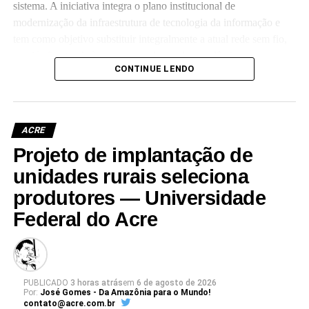
sistema. A iniciativa integra o plano institucional de
modernização da infraestrutura de tecnologia da informação e
tem como objetivo substituir integralmente a atual rede sem fio,
que já não atende às crescentes demandas acadêmicas e
CONTINUE LENDO
administrativas da universidade.
ACRE
Projeto de implantação de
Leia Mais: UFAC
unidades rurais seleciona
produtores — Universidade
Federal do Acre
PUBLICADO
3 horas atrás
em
6 de agosto de 2026
Por:
José Gomes - Da Amazônia para o Mundo!
contato@acre.com.br