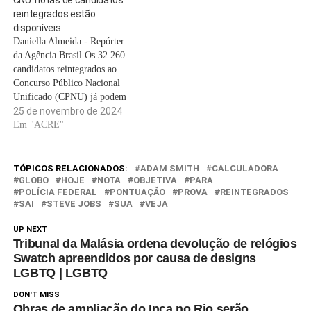
CNU: notas de candidatos
documentos até esta quinta-
de R$ 4,7 milhões a mais ao
reintegrados estão
feira (5). O envio dos
governo federal. Inicialmente,
disponíveis
documentos comprobatórios
a divulgação das notas finais…
Daniella Almeida - Repórter
deve ser feito na área do
da Agência Brasil Os 32.260
candidato, no site do…
candidatos reintegrados ao
Concurso Público Nacional
Unificado (CPNU) já podem
conferir os resultados finais
25 de novembro de 2024
das provas objetivas a partir
Em "ACRE"
desta segunda-feira (25), na
página oficial do concurso. A
mudança ocorre em razão do
TÓPICOS RELACIONADOS:
ADAM SMITH
CALCULADORA
acordo judicial firmado, na
GLOBO
HOJE
NOTA
OBJETIVA
PARA
POLÍCIA FEDERAL
PONTUAÇÃO
PROVA
REINTEGRADOS
última quinta-feira (21), entre
SAI
STEVE JOBS
SUA
VEJA
a União, o…
UP NEXT
Tribunal da Malásia ordena devolução de relógios
Swatch apreendidos por causa de designs
LGBTQ | LGBTQ
DON'T MISS
Obras de ampliação do Inca no Rio serão