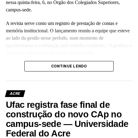
nessa quinta-feira, 6, no Órgão dos Colegiados Superiores,
campus-sede.
A revista serve como um registro de prestação de contas e
memória institucional. O lançamento reuniu a equipe que esteve
ao lado da gestão nesse período, num momento de
agradecimento e celebração pelo trabalho realizado. “Agradeço o
apoio e a colaboração de todos”, disse Guida.
(Camila Barbosa, estagiária Ascom/Ufac)
CONTINUE LENDO
ACRE
Ufac registra fase final de
Leia Mais: UFAC
construção do novo CAp no
campus-sede — Universidade
Federal do Acre