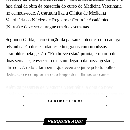
administrativos, estudantes e representantes da construtora
fase final da obra da passarela do curso de Medicina Veterinária,
responsável pela obra.
no campus-sede. A estrutura liga a Clínica de Medicina
Veterinária ao Núcleo de Registro e Controle Acadêmico
(Fhagner Soares, estagiário Ascom/Ufac)
(Nurca) e deve ser entregue em duas semanas.
Segundo Guida, a construção da passarela atende a uma antiga
reivindicação dos estudantes e integra os compromissos
assumidos pela gestão. “Em breve estará pronta, em torno de
duas semanas, e esse será mais um legado da nossa gestão”,
Leia Mais: UFAC
afirmou. A reitora também agradeceu à equipe pelo trabalho,
dedicação e compromisso ao longo dos últimos oito anos.
Além da passarela de Medicina Veterinária, a obra do novo
Colégio de Aplicação da Ufac também está em fase de conclusão
e deve ser entregue em breve.
CONTINUE LENDO
Participaram da visita pró-reitores e membros da administração
superior da Ufac.
PESQUISE AQUI