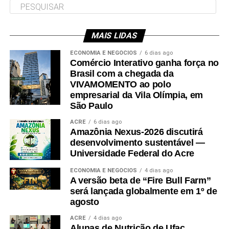
MAIS LIDAS
Leia Mais: UFAC
ECONOMIA E NEGÓCIOS
6 dias ago
Comércio Interativo ganha força no
Brasil com a chegada da
VIVAMOMENTO ao polo
empresarial da Vila Olímpia, em
São Paulo
ACRE
6 dias ago
Amazônia Nexus-2026 discutirá
desenvolvimento sustentável —
Universidade Federal do Acre
ECONOMIA E NEGÓCIOS
4 dias ago
A versão beta de “Fire Bull Farm”
será lançada globalmente em 1º de
agosto
ACRE
4 dias ago
Alunas de Nutrição de Ufac