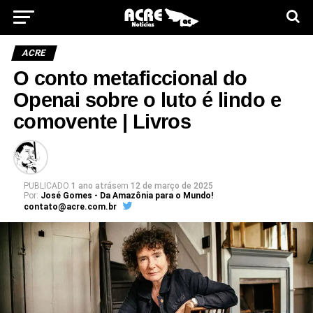
ACRE
O conto metaficcional do
Openai sobre o luto é lindo e
comovente | Livros
PUBLICADO
1 ano atrás
em
12 de março de 2025
Por:
José Gomes - Da Amazônia para o Mundo!
contato@acre.com.br