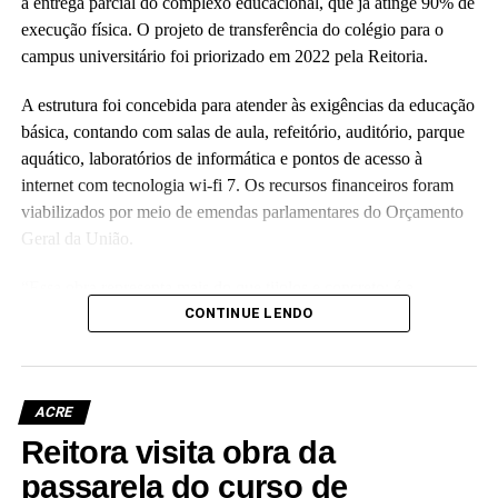
a entrega parcial do complexo educacional, que já atinge 90% de
execução física. O projeto de transferência do colégio para o
campus universitário foi priorizado em 2022 pela Reitoria.
A estrutura foi concebida para atender às exigências da educação
básica, contando com salas de aula, refeitório, auditório, parque
aquático, laboratórios de informática e pontos de acesso à
internet com tecnologia wi-fi 7. Os recursos financeiros foram
viabilizados por meio de emendas parlamentares do Orçamento
Geral da União.
“Essa obra representa mais do que tijolos e concreto; é a
realização de um compromisso com a qualidade da educação
CONTINUE LENDO
básica e com o futuro das nossas crianças no Acre”, disse a
reitora Guida Aquino. Ela informou que o antigo prédio do
colégio, localizado no centro da capital e tombado como
ACRE
patrimônio histórico da instituição, passará por revitalização para
Reitora visita obra da
abrigar o Palácio da Cultura da Ufac.
passarela do curso de
A vice-reitora eleita, Almecina Balbino, reafirmou a continuidade