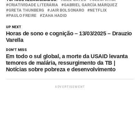
não substitua o papel de um
CRIATIVIDADE LITERÁRIA
GABRIEL GARCÍA MÁRQUEZ
GRETA THUNBERG
JAIR BOLSONARO
NETFLIX
líder humano, aqueles que…
PAULO FREIRE
ZAHA HADID
UP NEXT
Horas de sono e cognição – 13/03/2025 – Drauzio
Varella
DON'T MISS
Em todo o sul global, a morte da USAID levanta
temores de malária, ressurgimento da TB |
Notícias sobre pobreza e desenvolvimento
ADVERTISEMENT