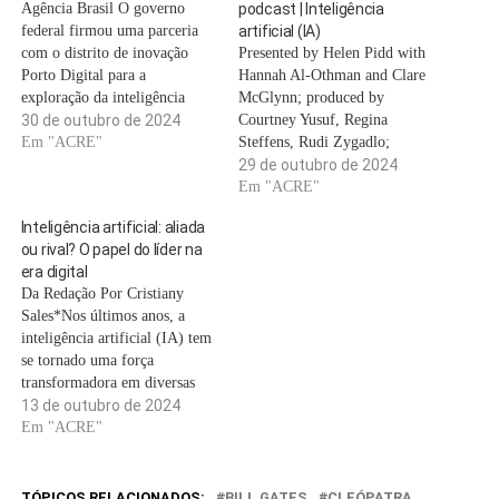
Agência Brasil O governo
podcast | Inteligência
federal firmou uma parceria
artificial (IA)
com o distrito de inovação
Presented by Helen Pidd with
Porto Digital para a
Hannah Al-Othman and Clare
exploração da inteligência
McGlynn; produced by
artificial no âmbito da gestão
30 de outubro de 2024
Courtney Yusuf, Regina
pública. O termo foi firmado
Em "ACRE"
Steffens, Rudi Zygadlo;
por meio da Escola Nacional
executive producer Sami Kent
29 de outubro de 2024
de Administração Pública
No tribunal de Bolton, na
Em "ACRE"
(Enap) nesta quarta-feira (30),
segunda-feira, Hugh Nelson
Inteligência artificial: aliada
durante a Semana Nacional de
foi condenado a 18 anos de
ou rival? O papel do líder na
Inovação, em Brasília. A…
prisão por usar IA para gerar
era digital
imagens sexualmente abusivas
Da Redação Por Cristiany
de crianças – baseadas em…
Sales*Nos últimos anos, a
inteligência artificial (IA) tem
se tornado uma força
transformadora em diversas
áreas, alterando a maneira
13 de outubro de 2024
como trabalhamos e
Em "ACRE"
interagimos. No entanto, um
ponto importante a ser
discutido é que, embora a IA
TÓPICOS RELACIONADOS:
BILL GATES
CLEÓPATRA