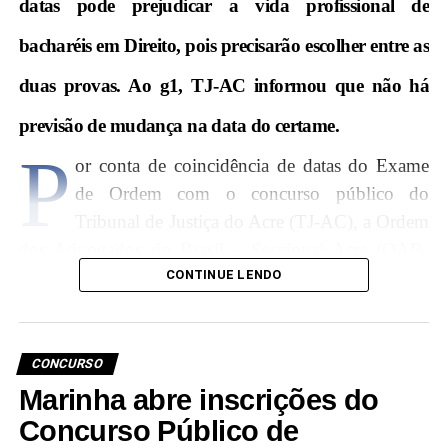
datas pode prejudicar a vida profissional de
bacharéis em Direito, pois precisarão escolher entre as
duas provas. Ao g1, TJ-AC informou que não há
previsão de mudança na data do certame.
P
or conta de coincidência de datas do Exame
de Ordem com o concurso público do
Tribunal de Justiça do Acre (TJ-AC), a Ordem
dos Advogados do Brasil – Seccional Acre (OAB-
AC) apresentou nessa terça-feira (30) um pedido para
CONTINUE LENDO
que o tribunal altere a data do certame.
Ambos os
exames estão previstos para o dia 24 de março.
CONCURSO
Em documento encaminhado à presidente do TJ-AC,
Marinha abre inscrições do
desembargadora Regina Ferrari, o presidente da
Concurso Público de
OAB-AC Rodrigo Aiache argumenta que a realização