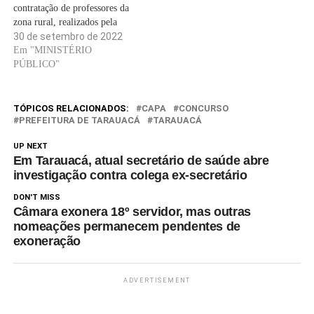
contratação de professores da
zona rural, realizados pela
secretaria municipal de
30 de setembro de 2022
educação. juiz da Comarca de
Em "MINISTÉRIO
Tarauacá, Guilherme
PÚBLICO"
Aparecido do Nascimento
Fraga, decidiu na última
quarta-feira, 28, receber a
TÓPICOS RELACIONADOS:
CAPA
CONCURSO
denúncia oferecida pelo
PREFEITURA DE TARAUACÁ
TARAUACÁ
Ministério Público contra os
UP NEXT
gestores municipais. Trata-se
Em Tarauacá, atual secretário de saúde abre
de…
investigação contra colega ex-secretário
DON'T MISS
Câmara exonera 18º servidor, mas outras
nomeações permanecem pendentes de
exoneração
ADVERTISEMENT