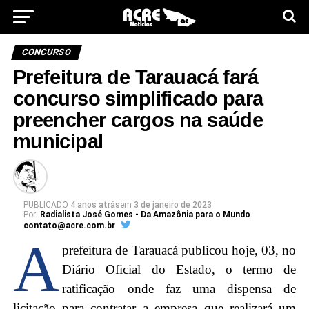
CONCURSO
Prefeitura de Tarauacá fará
concurso simplificado para
preencher cargos na saúde
municipal
PUBLICADO
4 anos atrás
em
3 de janeiro de 2023
Por:
Radialista José Gomes - Da Amazônia para o Mundo
contato@acre.com.br
A
prefeitura de Tarauacá publicou hoje, 03, no
Diário Oficial do Estado, o termo de
ratificação onde faz uma dispensa de
licitação para contratar a empresa que realizará um