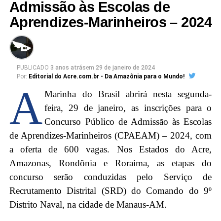
Admissão às Escolas de
dos exames no mesmo dia pode prejudicar a vida
Aprendizes-Marinheiros – 2024
profissional de bacharéis em Direito, pois precisarão
escolher entre as duas provas.
“Compreendemos as dificuldades inerentes à
PUBLICADO
3 anos atrás
em
29 de janeiro de 2024
organização de um concurso público. No entanto,
Por:
Editorial do Acre.com.br - Da Amazônia para o Mundo!
solicitamos que a possibilidade de estabelecer uma
A
Marinha do Brasil abrirá nesta segunda-
nova data seja considerada, permitindo que os
feira, 29 de janeiro, as inscrições para o
candidatos participem de ambas as provas sem
Concurso Público de Admissão às Escolas
prejuízo”, diz o pedido.
de Aprendizes-Marinheiros (CPAEAM) – 2024, com
a oferta de 600 vagas. Nos Estados do Acre,
Porém, ao g1, a assessoria de comunicação do TJ
Amazonas, Rondônia e Roraima, as etapas do
informou que
não há previsão de mudança na data, e
concurso serão conduzidas pelo Serviço de
o dia 24 de março permanece como o dia
Recrutamento Distrital (SRD) do Comando do 9º
escolhido
para aplicação da prova objetiva.
Distrito Naval, na cidade de Manaus-AM.