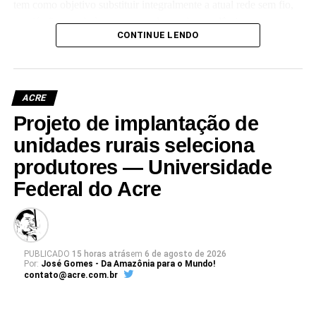
tem como objetivo substituir integralmente a atual rede sem fio,
que já não atende às crescentes demandas acadêmicas e
CONTINUE LENDO
administrativas da universidade.
ACRE
Projeto de implantação de
Leia Mais: UFAC
unidades rurais seleciona
produtores — Universidade
Federal do Acre
PUBLICADO
15 horas atrás
em
6 de agosto de 2026
Por:
José Gomes - Da Amazônia para o Mundo!
contato@acre.com.br