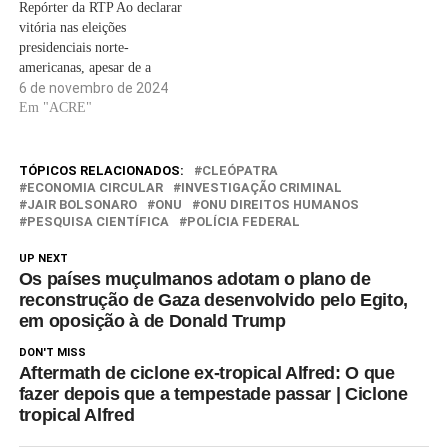
Repórter da RTP Ao declarar
concluir uma cimeira…
Em…
vitória nas eleições
presidenciais norte-
americanas, apesar de a
contagem de votos não estar
6 de novembro de 2024
oficialmente concluída, o
Em "ACRE"
presidente eleito, Donld
Trump, começa a receber
mensagens de líderes
TÓPICOS RELACIONADOS:
CLEÓPATRA
mundiais. O primeiro-ministro
ECONOMIA CIRCULAR
INVESTIGAÇÃO CRIMINAL
JAIR BOLSONARO
ONU
ONU DIREITOS HUMANOS
da Hungria, Viktor Órban, foi
PESQUISA CIENTÍFICA
POLÍCIA FEDERAL
um dos primeiros a reagir. “A
caminho de…
UP NEXT
Os países muçulmanos adotam o plano de
reconstrução de Gaza desenvolvido pelo Egito,
em oposição à de Donald Trump
DON'T MISS
Aftermath de ciclone ex-tropical Alfred: O que
fazer depois que a tempestade passar | Ciclone
tropical Alfred