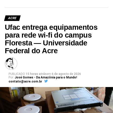
Participaram da visita pró-reitores e membros da administração
superior da Ufac.
ACRE
Ufac entrega equipamentos
para rede wi-fi do campus
Floresta — Universidade
Leia Mais: UFAC
Federal do Acre
PUBLICADO
15 horas atrás
em
6 de agosto de 2026
Por:
José Gomes - Da Amazônia para o Mundo!
contato@acre.com.br