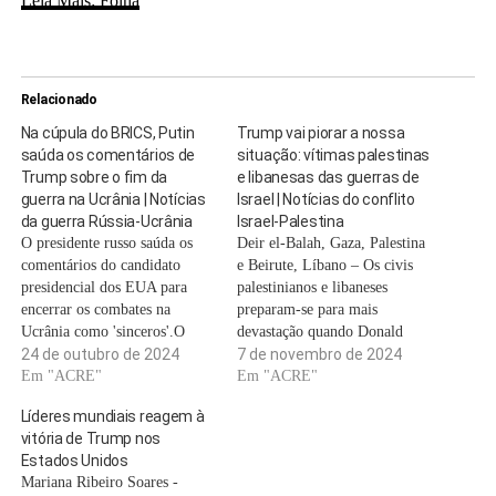
Leia Mais: Folha
Relacionado
Na cúpula do BRICS, Putin
Trump vai piorar a nossa
saúda os comentários de
situação: vítimas palestinas
Trump sobre o fim da
e libanesas das guerras de
guerra na Ucrânia | Notícias
Israel | Notícias do conflito
da guerra Rússia-Ucrânia
Israel-Palestina
O presidente russo saúda os
Deir el-Balah, Gaza, Palestina
comentários do candidato
e Beirute, Líbano – Os civis
presidencial dos EUA para
palestinianos e libaneses
encerrar os combates na
preparam-se para mais
Ucrânia como 'sinceros'.O
devastação quando Donald
presidente russo, Vladimir
24 de outubro de 2024
Trump iniciar o seu segundo
7 de novembro de 2024
Putin, saudou os comentários
Em "ACRE"
mandato como presidente dos
Em "ACRE"
do candidato presidencial dos
Estados Unidos, em Janeiro.
Líderes mundiais reagem à
EUA, Donald Trump, sobre o
Enquanto milhões de apoiantes
vitória de Trump nos
seu desejo de acabar com o
de Trump celebram a sua
Estados Unidos
conflito na Ucrânia,
vitória, muitos no Médio
Mariana Ribeiro Soares -
considerando-os “sinceros”, ao
Oriente assistem com receio.