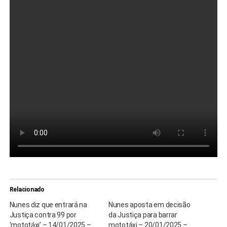
Relacionado
Nunes diz que entrará na
Nunes aposta em decisão
Justiça contra 99 por
da Justiça para barrar
‘mototáxi’ – 14/01/2025 –
mototáxi – 20/01/2025 –