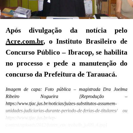
Após divulgação da notícia pelo
Acre.com.br
, o Instituto Brasileiro de
Concurso Público – Ibracop, se habilita
no processo e pede a manutenção do
concurso da Prefeitura de Tarauacá.
Imagem de capa: Foto pública – magistrada Dra Joelma
Ribeiro Nogueira [Reprodução –
https://www.tjac.jus.br/noticias/juizes-substitutos-assumem-
unidades-judiciarias-durante-periodo-de-ferias-de-titulares/ ou
https://www.tjac.jus.br/wp-
content/uploads/2012/juizes_em_trabalh_jul09_4.jpg]