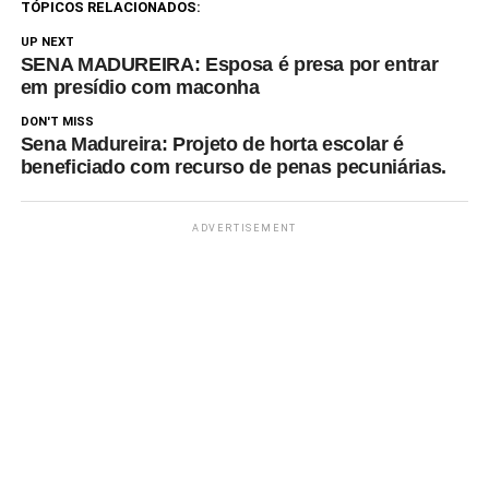
Preventório, em Rio…
TÓPICOS RELACIONADOS:
UP NEXT
SENA MADUREIRA: Esposa é presa por entrar
em presídio com maconha
DON'T MISS
Sena Madureira: Projeto de horta escolar é
beneficiado com recurso de penas pecuniárias.
ADVERTISEMENT