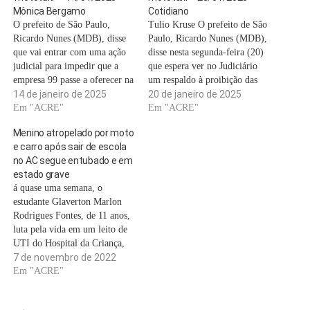
Mônica Bergamo
Cotidiano
O prefeito de São Paulo,
Tulio Kruse O prefeito de São
Ricardo Nunes (MDB), disse
Paulo, Ricardo Nunes (MDB),
que vai entrar com uma ação
disse nesta segunda-feira (20)
judicial para impedir que a
que espera ver no Judiciário
empresa 99 passe a oferecer na
um respaldo à proibição das
cidade de São Paulo o serviço
14 de janeiro de 2025
caronas em motocicletas por
20 de janeiro de 2025
de transporte de passageiros
Em "ACRE"
aplicativo. "Precisa ter um
Em "ACRE"
em motos na cidade. "Nós
ordenamento, precisa ter uma
Menino atropelado por moto
temos 1 milhão e 300 mil
regra, e a prefeitura não se
e carro após sair de escola
motos na cidade.…
omitiu de constituir seu grupo
no AC segue entubado e em
de trabalho em…
estado grave
á quase uma semana, o
estudante Glaverton Marlon
Rodrigues Fontes, de 11 anos,
luta pela vida em um leito de
UTI do Hospital da Criança,
no Into. Ele ficou em estado
7 de novembro de 2022
grave após ser atropelado por
Em "ACRE"
uma moto e um carro na Rua
Rio Grande do Sul, bairro