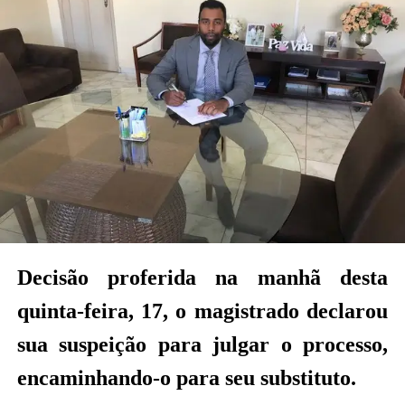
Em decisão desta sexta-feira, 18, a magistrada repetiu
a decisão do colega juiz e, nos mesmos e exatos
termos, declarou-se suspeita para julgar a causa, e
determinou a remessa dos autos para o próximo
substituto legal, na linha de substituição,
possivelmente a magistrada Dra Ana Paula Saboya
Lima ou Dr Marcos Rafael Maciel de Souza
(magistrados da Comarca de Feijó).
Veja a decisão abaixo:
Decisão proferida na manhã desta
quinta-feira, 17, o magistrado declarou
sua suspeição para julgar o processo,
encaminhando-o para seu substituto.