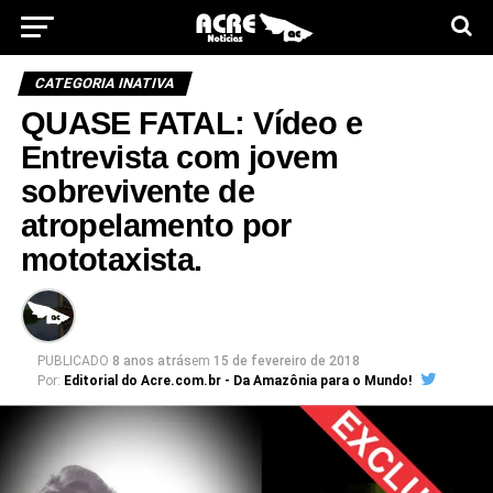
CATEGORIA INATIVA
QUASE FATAL: Vídeo e
Entrevista com jovem
sobrevivente de
atropelamento por
mototaxista.
PUBLICADO
8 anos atrás
em
15 de fevereiro de 2018
Por:
Editorial do Acre.com.br - Da Amazônia para o Mundo!