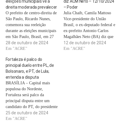
eleições municipais vê a
diz ACM Neto – 12/10/2024
direita moderada prevalecer
– Poder
O prefeito de centro-direita de
Julia Chaib, Camila Mattoso
São Paulo, Ricardo Nunes,
Vice-presidente do União
comemora sua reeleição
Brasil, o ex-deputado federal e
durante as eleições municipais
ex-prefeito Antonio Carlos
em São Paulo, Brasil, em 27
Magalhães Neto (BA) diz que
de outubro de 2024. CARLA
28 de outubro de 2024
as eleições municipais
12 de outubro de 2024
CARNIEL/REUTERS O
Em "ACRE"
mostraram um presidente Lula
Em "ACRE"
segundo turno das eleições
(PT) enfraquecido e afastado
Fortaleza é palco do
municipais no Brasil terminou,
das ruas, o que abre caminho
principal duelo entre PL, de
domingo, 27 de outubro, com
para seus adversários em 2026.
Bolsonaro, e PT, de Lula;
uma grande vitória da direita
ACM Neto, que integra a ala
entenda a disputa
moderada, em detrimento…
do partido…
BRASÍLIA – Capital mais
populosa do Nordeste,
Fortaleza será palco da
principal disputa entre um
candidato do PT, do presidente
Luiz Inácio Lula da Silva, e
25 de outubro de 2024
um do PL, do ex-presidente
Em "ACRE"
Jair Bolsonaro, no Brasil. O
deputado estadual Evandro