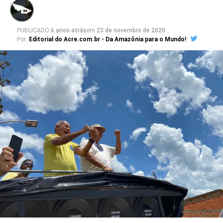
PUBLICADO
6 anos atrás
em
23 de novembro de 2020
Por:
Editorial do Acre.com.br - Da Amazônia para o Mundo!
Para o eleitor Paulo Germano, a gestão de Bocalom
representará uma maior geração de emprego e renda.
“Votar em Bocalom representa mais emprego,
humildade, é ter o povo dentro da prefeitura”.
A estudante Samara Silva disse ter tomado
conhecimento sobre as propostas do candidato, e