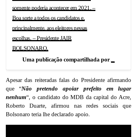
somente poderia acontecer em 2021. –
Boa sorte a todos os candidatos e,
principalmente, aos eleitores nessas
escolhas. – Presidente JAIR
BOLSONARO.
Jair M. Bo
Uma publicação compartilhada por
Apesar das reiteradas falas do Presidente afirmando
que “
Não pretendo apoiar prefeito em lugar
nenhum
“, o candidato do MDB da capital do Acre,
Roberto Duarte, afirmou nas redes sociais que
Bolsonaro teria lhe declarado apoio.