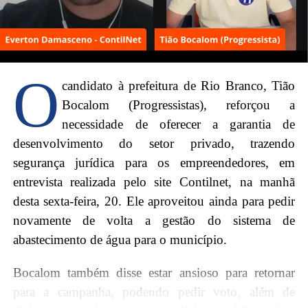
O
candidato à prefeitura de Rio Branco, Tião
Bocalom (Progressistas), reforçou a
necessidade de oferecer a garantia de
“Vai ficar para a história do Acre uma manifestação
desenvolvimento do setor privado, trazendo
tão sincera, tão pura da população. Confesso que
segurança jurídica para os empreendedores, em
nunca tinha visto tamanha mobilização. Vai dar
entrevista realizada pelo site Contilnet, na manhã
Bocalom”, afirmou Petecão. Na parte da tarde, além
desta sexta-feira, 20. Ele aproveitou ainda para pedir
da realização de bandeiraço, voluntários, o candidato
novamente de volta a gestão do sistema de
a prefeito e a candidata a vice, Marfisa Galvão,
abastecimento de água para o município.
participaram de reuniões no ramal da Galiléia.
Bocalom também disse estar ansioso para retornar
“A população abraçou a campanha, afirmando de
para a campanha, podendo pedir voto, além de
forma espontânea que no dia 29 será a vez de Tião