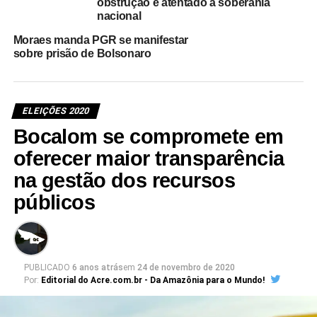
obstrução e atentado à soberania
nacional
Moraes manda PGR se manifestar
sobre prisão de Bolsonaro
ELEIÇÕES 2020
Bocalom se compromete em
oferecer maior transparência
na gestão dos recursos
públicos
PUBLICADO
6 anos atrás
em
24 de novembro de 2020
Por:
Editorial do Acre.com.br - Da Amazônia para o Mundo!