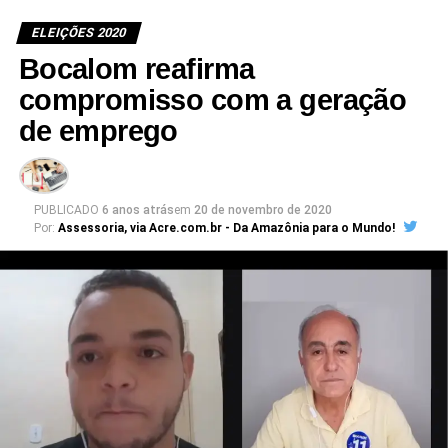
eficiente e sem desvios.
ELEIÇÕES 2020
Bocalom reafirma
compromisso com a geração
de emprego
PUBLICADO
6 anos atrás
em
20 de novembro de 2020
Por:
Assessoria, via Acre.com.br - Da Amazônia para o Mundo!