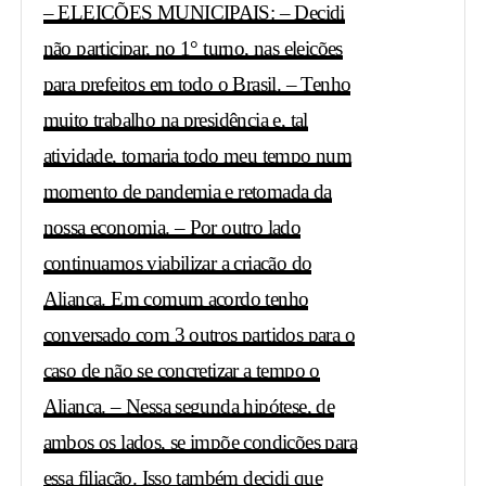
– ELEIÇÕES MUNICIPAIS: – Decidi
não participar, no 1° turno, nas eleições
para prefeitos em todo o Brasil. – Tenho
muito trabalho na presidência e, tal
atividade, tomaria todo meu tempo num
momento de pandemia e retomada da
nossa economia. – Por outro lado
continuamos viabilizar a criação do
Aliança. Em comum acordo tenho
conversado com 3 outros partidos para o
caso de não se concretizar a tempo o
Aliança. – Nessa segunda hipótese, de
ambos os lados, se impõe condições para
essa filiação. Isso também decidi que