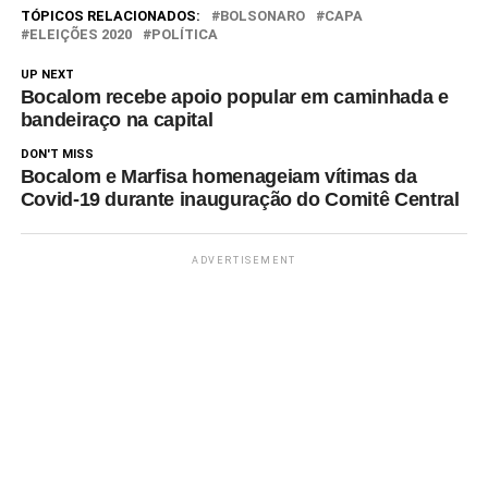
Leitão (PT) e o deputado
TÓPICOS RELACIONADOS:
BOLSONARO
CAPA
federal André Fernandes (PL)
ELEIÇÕES 2020
POLÍTICA
estão numa…
UP NEXT
Bocalom recebe apoio popular em caminhada e
bandeiraço na capital
DON'T MISS
Bocalom e Marfisa homenageiam vítimas da
Covid-19 durante inauguração do Comitê Central
ADVERTISEMENT