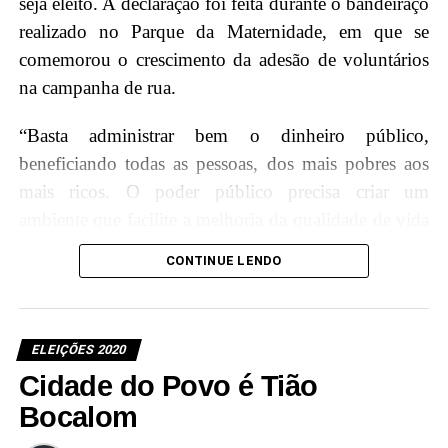
seja eleito. A declaração foi feita durante o bandeiraço
realizado no Parque da Maternidade, em que se
comemorou o crescimento da adesão de voluntários
na campanha de rua.
“Basta administrar bem o dinheiro público,
beneficiando todas as pessoas, dos mais pobres aos
mais ricos. O poder público precisa criar um
ambiente que facilite a melhoria da qualidade de vida
do nosso povo. Poderemos contar com nossos três
CONTINUE LENDO
senadores: Petecão, Mailza, Márcio Bittar e mais os
deputados que irão nos ajudar, tenho certeza”,
afirmou o prefeiturável.
ELEIÇÕES 2020
Cidade do Povo é Tião
Bocalom