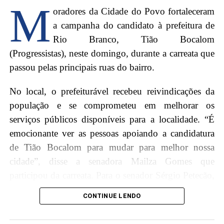
M
afirmou que acredita ter “certeza que ele fará uma
oradores da Cidade do Povo fortaleceram
ótima gestão na área da educação”.
a campanha do candidato à prefeitura de
Rio Branco, Tião Bocalom
A campanha tem contado cada vez mais com a
(Progressistas), neste domingo, durante a carreata que
adesão de eleitores que saem de suas casas de forma
passou pelas principais ruas do bairro.
espontânea para buscar material e manifestar apoio.
No local, o prefeiturável recebeu reivindicações da
“Essa energia positiva transmitida pelas pessoas nos
população e se comprometeu em melhorar os
motiva a continuar acreditando. Chame seu amigo,
serviços públicos disponíveis para a localidade. “É
chame seu familiar, vamos para às urnas para votar no
emocionante ver as pessoas apoiando a candidatura
número 11”, finalizou Bocalom.
de Tião Bocalom para mudar para melhor nossa
cidade”, disse a senadora Mailza Gomes que
participou da carreata. Para o senador Sérgio Petecão,
a adesão dos moradores demonstra a necessidade de
CONTINUE LENDO
uma gestão de qualidade à frente da prefeitura, para
que o dinheiro público possa ser investido de forma