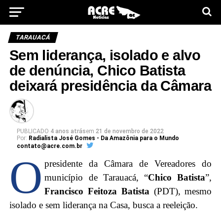
TARAUACÁ
Sem liderança, isolado e alvo
de denúncia, Chico Batista
deixará presidência da Câmara
PUBLICADO
4 anos atrás
em
21 de novembro de 2022
Por:
Radialista José Gomes - Da Amazônia para o Mundo
contato@acre.com.br
O
presidente da Câmara de Vereadores do
município de Tarauacá, “
Chico Batista
”,
Francisco Feitoza Batista
(PDT), mesmo
isolado e sem liderança na Casa, busca a reeleição.