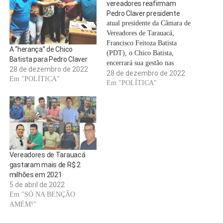
vereadores reafirmam
Pedro Claver presidente
atual presidente da Câmara de
Vereadores de Tarauacá,
Francisco Feitoza Batista
A “herança” de Chico
(PDT), o Chico Batista,
Batista para Pedro Claver
encerrará sua gestão nas
28 de dezembro de 2022
próximas 72 horas. O novo
28 de dezembro de 2022
Em "POLÍTICA"
presidente da Câmara será
Em "POLÍTICA"
possivelmente o
vereador Pedro Claver de
Souza Freire (PSD). Na
manhã desta quarta-feira, 28,
o grupo formado pelos
vereadores Manoel Jerônimo
Bento da Silva, José…
Vereadores de Tarauacá
gastaram mais de R$ 2
milhões em 2021
5 de abril de 2022
Em "SÓ NA BENÇÃO
AMÉM!"