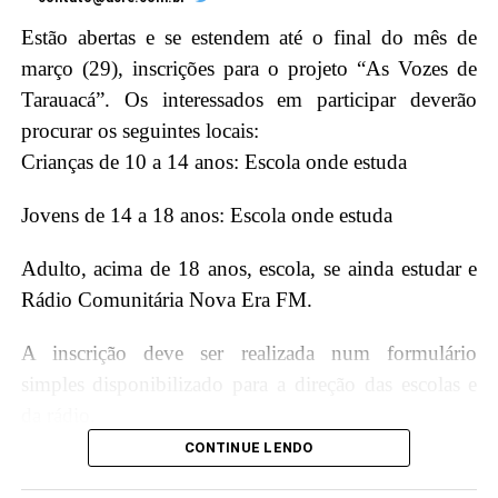
Estão abertas e se estendem até o final do mês de
março (29), inscrições para o projeto “As Vozes de
Tarauacá”. Os interessados em participar deverão
procurar os seguintes locais:
Crianças de 10 a 14 anos: Escola onde estuda
Cemitério de Tarauacá [créditos: Acre.com.br]
Jovens de 14 a 18 anos: Escola onde estuda
O pedido para aumentar o prazo foi acolhido pelo
Adulto, acima de 18 anos, escola, se ainda estudar e
Colegiado, mas foi mantida a aplicação de multa para o
Rádio Comunitária Nova Era FM.
caso de descumprimento da ordem judicial. O relator do
A inscrição deve ser realizada num formulário
recurso foi o desembargador Nonato Maia.
simples disponibilizado para a direção das escolas e
O magistrado escreveu que: “o prazo de 10 dias
da rádio.
inicialmente fixado pelo Juízo de origem revela-se
CONTINUE LENDO
Informações:
desproporcional diante da complexidade do