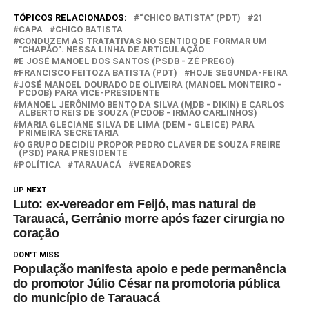
TÓPICOS RELACIONADOS:
“CHICO BATISTA” (PDT)
21
CAPA
CHICO BATISTA
CONDUZEM AS TRATATIVAS NO SENTIDO DE FORMAR UM
"CHAPÃO". NESSA LINHA DE ARTICULAÇÃO
E JOSÉ MANOEL DOS SANTOS (PSDB - ZÉ PREGO)
FRANCISCO FEITOZA BATISTA (PDT)
HOJE SEGUNDA-FEIRA
JOSÉ MANOEL DOURADO DE OLIVEIRA (MANOEL MONTEIRO -
PCDOB) PARA VICE-PRESIDENTE
MANOEL JERÔNIMO BENTO DA SILVA (MDB - DIKIN) E CARLOS
ALBERTO REIS DE SOUZA (PCDOB - IRMÃO CARLINHOS)
MARIA GLECIANE SILVA DE LIMA (DEM - GLEICE) PARA
PRIMEIRA SECRETARIA
O GRUPO DECIDIU PROPOR PEDRO CLAVER DE SOUZA FREIRE
(PSD) PARA PRESIDENTE
POLÍTICA
TARAUACÁ
VEREADORES
UP NEXT
Luto: ex-vereador em Feijó, mas natural de
Tarauacá, Gerrânio morre após fazer cirurgia no
coração
DON'T MISS
População manifesta apoio e pede permanência
do promotor Júlio César na promotoria pública
do município de Tarauacá