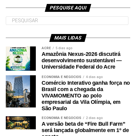
procedimento de licenciamento ambiental, que exige
WHATSAAP – 99977 5176 (Raimundo Accioly)
PESQUISE AQUI
análise técnica, estudos específicos e medidas
99938 6041 (Leandro Simões)
mitigatórias”.
Em seu voto o desembargador verificou que apesar do
MAIS LIDAS
pedido de licença ter sido feito em outubro de 2022, a
Autarquia tinha solicitado documentos extras e ajustes
ACRE
5 dias ago
Amazônia Nexus-2026 discutirá
ao Município. Nonato Maia observou que: “(…) o
desenvolvimento sustentável —
processo administrativo encontra-se em fase de ajustes,
Universidade Federal do Acre
aguardando a apresentação, pelo Município, de medidas
ECONOMIA E NEGÓCIOS
4 dias ago
mitigatórias essenciais para evitar a contaminação do
Comércio Interativo ganha força no
lençol freático por necrochorume, como: instalação de
Brasil com a chegada da
VIVAMOMENTO ao polo
poços de monitoramento para análise da qualidade da
empresarial da Vila Olímpia, em
água subterrânea. Apresentação de medidas de controle
São Paulo
e mitigação de impactos ambientais”.
ECONOMIA E NEGÓCIOS
2 dias ago
A versão beta de “Fire Bull Farm”
Além disso, o relator considerou o princípio da
será lançada globalmente em 1º de
precaução para evitar danos ambientais que podem