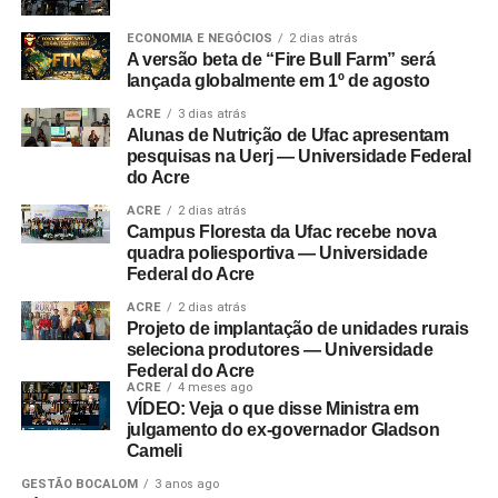
ECONOMIA E NEGÓCIOS
2 dias atrás
A versão beta de “Fire Bull Farm” será
lançada globalmente em 1º de agosto
ACRE
3 dias atrás
Alunas de Nutrição de Ufac apresentam
pesquisas na Uerj — Universidade Federal
do Acre
ACRE
2 dias atrás
Campus Floresta da Ufac recebe nova
quadra poliesportiva — Universidade
Federal do Acre
ACRE
2 dias atrás
Projeto de implantação de unidades rurais
seleciona produtores — Universidade
Federal do Acre
ACRE
4 meses ago
VÍDEO: Veja o que disse Ministra em
julgamento do ex-governador Gladson
Cameli
GESTÃO BOCALOM
3 anos ago