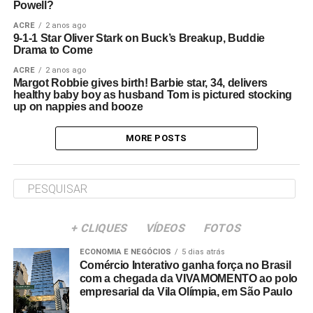
Powell?
ACRE
2 anos ago
9-1-1 Star Oliver Stark on Buck’s Breakup, Buddie
Drama to Come
ACRE
2 anos ago
Margot Robbie gives birth! Barbie star, 34, delivers
healthy baby boy as husband Tom is pictured stocking
up on nappies and booze
MORE POSTS
+ CLIQUES
VÍDEOS
FOTOS
ECONOMIA E NEGÓCIOS
5 dias atrás
Comércio Interativo ganha força no Brasil
com a chegada da VIVAMOMENTO ao polo
empresarial da Vila Olímpia, em São Paulo