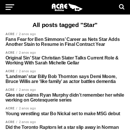
All posts tagged "Star"
ACRE
2 anos ago
Fans Fear for Ben Simmons’ Career as Nets Star Adds
Another Stain to Resume in Final Contract Year
ACRE
2 anos ago
Original Sin’ Star Christian Slater Talks Current Role &
Working With Sarah Michelle Gellar
ACRE
2 anos ago
‘Landman’ star Billy Bob Thornton says Demi Moore,
Bruce Willis are ‘like family’ as actor battles dementia
ACRE
2 anos ago
Glee star claims Ryan Murphy didn’t remember her while
working on Grotesquerie series
ACRE
2 anos ago
Young wrestling star Bo Nickal set to make MSG debut
ACRE
2 anos ago
Did the Toronto Raptors let a star slip away in Norman