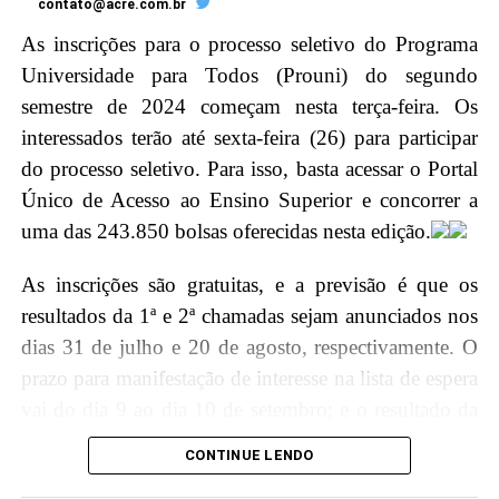
contato@acre.com.br
Em seguida, o ministro Barroso será agraciado com a
As inscrições para o processo seletivo do Programa
maior honraria da Justiça do Acre, a insígnia da
Universidade para Todos (Prouni) do segundo
Ordem do Mérito Judiciário, durante a sessão solene
semestre de 2024 começam nesta terça-feira. Os
no Pleno, no Tribunal de Justiça do Acre (TJAC).
interessados terão até sexta-feira (26) para participar
Instituída pela Resolução nº. 283/2022, essa distinção
do processo seletivo. Para isso, basta acessar o Portal
é concedida por decisão unânime dos membros do
Único de Acesso ao Ensino Superior e concorrer a
Conselho da Ordem do Mérito Judiciário acreano em
uma das 243.850 bolsas oferecidas nesta edição.
diferentes graus, reconhecendo assim a excelência e
relevância do trabalho do ministro para o Judiciário
As inscrições são gratuitas, e a previsão é que os
brasileiro.
resultados da 1ª e 2ª chamadas sejam anunciados nos
dias 31 de julho e 20 de agosto, respectivamente. O
Agenda Ministro
prazo para manifestação de interesse na lista de espera
vai do dia 9 ao dia 10 de setembro; e o resultado da
9h30 – Palestra na escola Armando Nogueira
lista de espera sairá em 13 de setembro.
CONTINUE LENDO
11h – Sessão Solene de Outorga da Ordem do
Mérito Judiciário do Poder Judiciário do Acre,