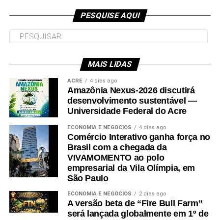
“Para participar do processo seletivo, é
no TJAC
PESQUISE AQUI
necessário que o candidato tenha
participado do Exame Nacional do Ensino
Médio (Enem) nas edições de 2022 ou
MAIS LIDAS
2023, obtendo nota mínima de 450 pontos
ACRE
4 dias ago
na média das cinco provas e nota acima de
Amazônia Nexus-2026 discutirá
desenvolvimento sustentável —
zero na redação”, informa o Ministério da
Universidade Federal do Acre
Educação (MEC).
ECONOMIA E NEGÓCIOS
4 dias ago
Comércio Interativo ganha força no
É também necessário que o candidato se enquadre
Brasil com a chegada da
VIVAMOMENTO ao polo
nos critérios socioeconômicos – incluindo renda
empresarial da Vila Olímpia, em
familiar per capita que não exceda um salário-mínimo
São Paulo
e meio para bolsas integrais e três salários-mínimos
ECONOMIA E NEGÓCIOS
2 dias ago
para bolsas parciais – e esteja cadastrado no login
A versão beta de “Fire Bull Farm”
será lançada globalmente em 1º de
Único do governo federal que pode ser feito no