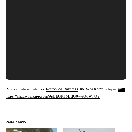
Grupo de Notícias
no WhatsApp
aqui
Para ser adicionado ao
, clique
:
https://chat.whatsapp.com/9gBEGR1MJtIG0yvjO6WPOY
Relacionado