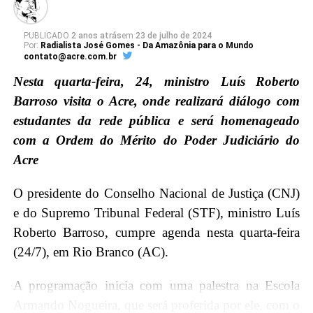
PUBLICADO
2 anos atrás
em
23 de julho de 2024
Por:
Radialista José Gomes - Da Amazônia para o Mundo
contato@acre.com.br
Nesta quarta-feira, 24, ministro Luís Roberto
Barroso visita o Acre, onde realizará diálogo com
estudantes da rede pública e será homenageado
com a Ordem do Mérito do Poder Judiciário do
Acre
O presidente do Conselho Nacional de Justiça (CNJ)
e do Supremo Tribunal Federal (STF), ministro Luís
Roberto Barroso, cumpre agenda nesta quarta-feira
(24/7), em Rio Branco (AC).
A programação inicia com uma palestra na Escola
Armando Nogueira, que será proferida por ele, com o