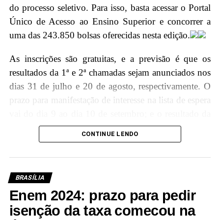
Instituída pela Resolução nº. 283/2022, essa distinção
do processo seletivo. Para isso, basta acessar o Portal
é concedida por decisão unânime dos membros do
Único de Acesso ao Ensino Superior e concorrer a
Conselho da Ordem do Mérito Judiciário acreano em
uma das 243.850 bolsas oferecidas nesta edição.
diferentes graus, reconhecendo assim a excelência e
relevância do trabalho do ministro para o Judiciário
As inscrições são gratuitas, e a previsão é que os
brasileiro.
resultados da 1ª e 2ª chamadas sejam anunciados nos
dias 31 de julho e 20 de agosto, respectivamente. O
Agenda Ministro
prazo para manifestação de interesse na lista de espera
vai do dia 9 ao dia 10 de setembro; e o resultado da
9h30 – Palestra na escola Armando Nogueira
lista de espera sairá em 13 de setembro.
CONTINUE LENDO
11h – Sessão Solene de Outorga da Ordem do
Mérito Judiciário do Poder Judiciário do Acre,
“Para participar do processo seletivo, é
no TJAC
necessário que o candidato tenha
BRASÍLIA
participado do Exame Nacional do Ensino
Enem 2024: prazo para pedir
isenção da taxa comecou na
Médio (Enem) nas edições de 2022 ou