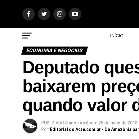
INÍCIO
ECONOMIA E NEGÓCIOS
Deputado ques
baixarem preç
quando valor d
PUBLICADO
8 anos atrás
em
25 de maio de 2018
Por:
Editorial do Acre.com.br - Da Amazônia pa