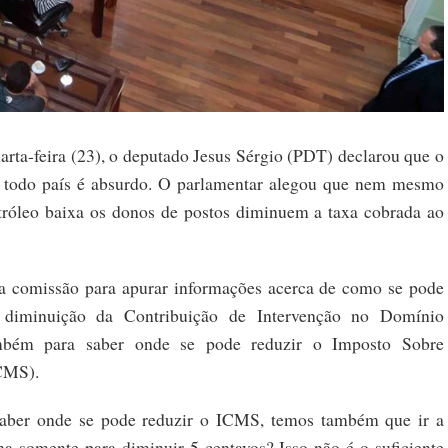
uarta-feira (23), o deputado Jesus Sérgio (PDT) declarou que o
 todo país é absurdo. O parlamentar alegou que nem mesmo
etróleo baixa os donos de postos diminuem a taxa cobrada ao
ma comissão para apurar informações acerca de como se pode
 diminuição da Contribuição de Intervenção no Domínio
ambém para saber onde se pode reduzir o Imposto Sobre
ICMS).
ber onde se pode reduzir o ICMS, temos também que ir a
na somente para diminuir 5 centavos? Isso não é o suficiente