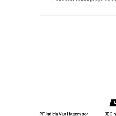
V
PF indicia Van Hattem por
JEC n