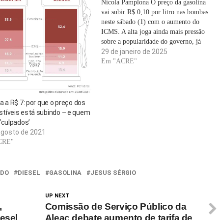
Nicola Pamplona O preço da gasolina
vai subir R$ 0,10 por litro nas bombas
neste sábado (1) com o aumento do
ICMS. A alta joga ainda mais pressão
sobre a popularidade do governo, já
prejudicada pelo impacto da inflação
29 de janeiro de 2025
dos alimentos no bolso do consumidor.
Em "ACRE"
A mudança no imposto estadual…
a a R$ 7: por que o preço dos
tíveis está subindo – e quem
‘culpados’
agosto de 2021
CRE"
ADO
DIESEL
GASOLINA
JESUS SÉRGIO
UP NEXT
,
Comissão de Serviço Público da
esel
Aleac debate aumento de tarifa de