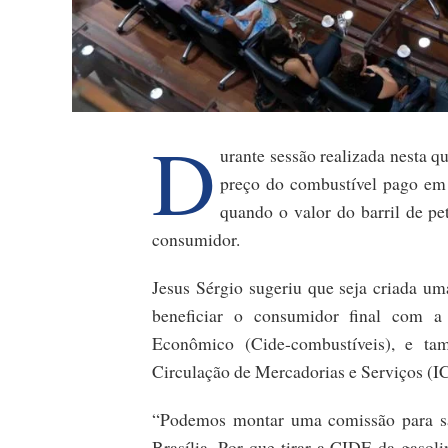
D
urante sessão realizada nesta q
preço do combustível pago em
quando o valor do barril de p
consumidor.
Jesus Sérgio sugeriu que seja criada u
beneficiar o consumidor final com a
Econômico (Cide-combustíveis), e t
Circulação de Mercadorias e Serviços (
“Podemos montar uma comissão para sa
Brasília. Por que tirar a CIDE da gasoli