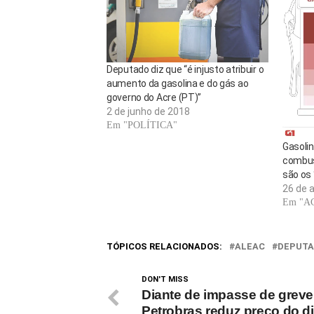
Deputado diz que “é injusto atribuir o
aumento da gasolina e do gás ao
governo do Acre (PT)”
2 de junho de 2018
Em "POLÍTICA"
Gasolin
combus
são os 
26 de 
Em "A
TÓPICOS RELACIONADOS:
ALEAC
DEPUT
DON'T MISS
Diante de impasse de greve
Petrobras reduz preço do di