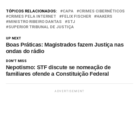
Gonçalves, o ministro Og
Fernandes falou pela primeira
TÓPICOS RELACIONADOS:
CAPA
CRIMES CIBERNÉTICOS
vez publicamente sobre o
CRIMES PELA INTERNET
FELIX FISCHER
HAKERS
MINISTRO RIBEIRO DANTAS
STJ
escândalo que gerou a abertura
SUPERIOR TRIBUNAL DE JUSTIÇA
de investigações contra um…
UP NEXT
Boas Práticas: Magistrados fazem Justiça nas
ondas do rádio
DON'T MISS
Nepotismo: STF discute se nomeação de
familiares ofende a Constituição Federal
ADVERTISEMENT