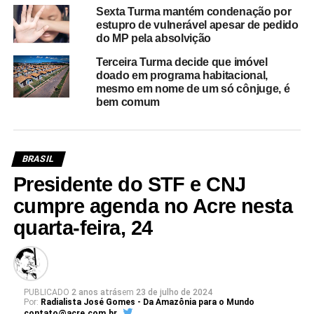
Sexta Turma mantém condenação por
estupro de vulnerável apesar de pedido
do MP pela absolvição
Terceira Turma decide que imóvel
doado em programa habitacional,
mesmo em nome de um só cônjuge, é
bem comum
BRASIL
Presidente do STF e CNJ
cumpre agenda no Acre nesta
quarta-feira, 24
PUBLICADO
2 anos atrás
em
23 de julho de 2024
Por:
Radialista José Gomes - Da Amazônia para o Mundo
contato@acre.com.br