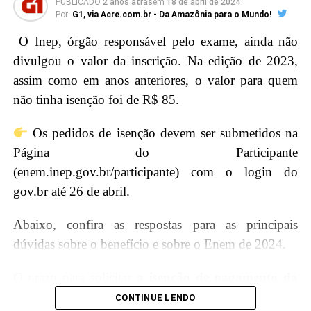
PUBLICADO
2 anos atrás
em
18 de abril de 2024
Por:
G1, via Acre.com.br - Da Amazônia para o Mundo!
Educação (MEC).
O Inep, órgão responsável pelo exame, ainda não
É também necessário que o candidato se enquadre
divulgou o valor da inscrição. Na edição de 2023,
nos critérios socioeconômicos – incluindo renda
assim como em anos anteriores, o valor para quem
familiar per capita que não exceda um salário-mínimo
não tinha isenção foi de R$ 85.
e meio para bolsas integrais e três salários-mínimos
Os pedidos de isenção devem ser submetidos na
para bolsas parciais – e esteja cadastrado no login
Página do Participante
Único do governo federal que pode ser feito no
(enem.inep.gov.br/participante) com o login do
portal gov.br.
gov.br até 26 de abril.
“No momento da inscrição, é
Abaixo, confira as respostas para as principais
preciso: informar endereço de e-mail e número de
dúvidas sobre o benefício e sobre o Enem de 2024.
telefone válidos; preencher dados cadastrais próprios
e referentes ao grupo familiar; e selecionar, por ordem
O prazo para solicitar
a isenção de pagamento da
de preferência, até duas opções de instituição, local de
taxa de inscrição
do
Exame Nacional do Ensino
CONTINUE LENDO
oferta, curso, turno, tipo de bolsa e modalidade de