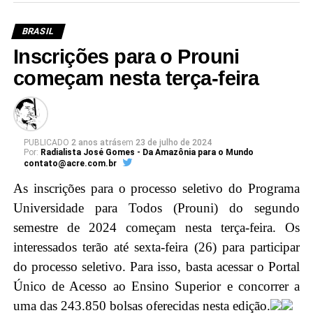
jovens estudantes, incentivando a importância da
educação e cidadania.
BRASIL
Inscrições para o Prouni
Além disso, Luís Roberto Barroso participará de um
começam nesta terça-feira
diálogo com magistradas e magistrados acreanos,
promovendo a troca de experiências e
conhecimentos, e fortalecendo os laços entre a mais
alta Corte do país e a magistratura acreana.
PUBLICADO
2 anos atrás
em
23 de julho de 2024
Por:
Radialista José Gomes - Da Amazônia para o Mundo
contato@acre.com.br
Em seguida, o ministro Barroso será agraciado com a
As inscrições para o processo seletivo do Programa
maior honraria da Justiça do Acre, a insígnia da
Universidade para Todos (Prouni) do segundo
Ordem do Mérito Judiciário, durante a sessão solene
semestre de 2024 começam nesta terça-feira. Os
no Pleno, no Tribunal de Justiça do Acre (TJAC).
interessados terão até sexta-feira (26) para participar
Instituída pela Resolução nº. 283/2022, essa distinção
do processo seletivo. Para isso, basta acessar o Portal
é concedida por decisão unânime dos membros do
Único de Acesso ao Ensino Superior e concorrer a
Conselho da Ordem do Mérito Judiciário acreano em
uma das 243.850 bolsas oferecidas nesta edição.