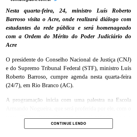
Nesta quarta-feira, 24, ministro Luís Roberto
Barroso visita o Acre, onde realizará diálogo com
estudantes da rede pública e será homenageado
com a Ordem do Mérito do Poder Judiciário do
Acre
O presidente do Conselho Nacional de Justiça (CNJ)
e do Supremo Tribunal Federal (STF), ministro Luís
Roberto Barroso, cumpre agenda nesta quarta-feira
(24/7), em Rio Branco (AC).
A programação inicia com uma palestra na Escola
Armando Nogueira, que será proferida por ele, com o
tema “Como fazer diferença para si próprio, para o
CONTINUE LENDO
Brasil e para o mundo”, onde terá a oportunidade de
interagir e compartilhar conhecimentos com os