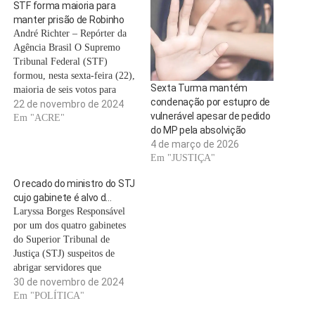
STF forma maioria para
manter prisão de Robinho
André Richter – Repórter da
Agência Brasil O Supremo
Tribunal Federal (STF)
formou, nesta sexta-feira (22),
Sexta Turma mantém
maioria de seis votos para
condenação por estupro de
manter a prisão do ex-jogador
22 de novembro de 2024
vulnerável apesar de pedido
de futebol Robinho. Na
Em "ACRE"
do MP pela absolvição
semana passada, o plenário
4 de março de 2026
virtual da Corte iniciou o
Em "JUSTIÇA"
julgamento de um recurso da
defesa do ex-atleta para
O recado do ministro do STJ
derrubar a…
cujo gabinete é alvo d…
Laryssa Borges Responsável
por um dos quatro gabinetes
do Superior Tribunal de
Justiça (STJ) suspeitos de
abrigar servidores que
comercializaram decisões
30 de novembro de 2024
judiciais à quadrilha do lobista
Em "POLÍTICA"
Andreson de Oliveira