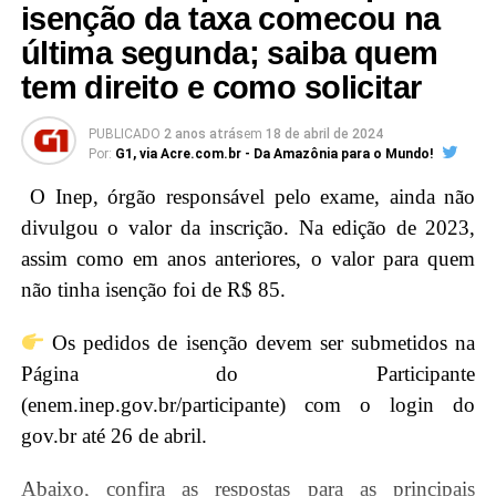
isenção da taxa comecou na
Médio (Enem) nas edições de 2022 ou
última segunda; saiba quem
2023, obtendo nota mínima de 450 pontos
tem direito e como solicitar
na média das cinco provas e nota acima de
zero na redação”, informa o Ministério da
PUBLICADO
2 anos atrás
em
18 de abril de 2024
Por:
G1, via Acre.com.br - Da Amazônia para o Mundo!
Educação (MEC).
O Inep, órgão responsável pelo exame, ainda não
É também necessário que o candidato se enquadre
divulgou o valor da inscrição. Na edição de 2023,
nos critérios socioeconômicos – incluindo renda
assim como em anos anteriores, o valor para quem
familiar per capita que não exceda um salário-mínimo
não tinha isenção foi de R$ 85.
e meio para bolsas integrais e três salários-mínimos
Os pedidos de isenção devem ser submetidos na
para bolsas parciais – e esteja cadastrado no login
Página do Participante
Único do governo federal que pode ser feito no
(enem.inep.gov.br/participante) com o login do
portal gov.br.
gov.br até 26 de abril.
“No momento da inscrição, é
Abaixo, confira as respostas para as principais
preciso: informar endereço de e-mail e número de