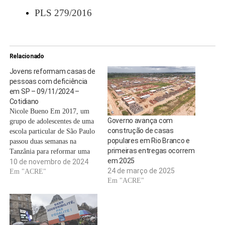
PLS 279/2016
Relacionado
Jovens reformam casas de
pessoas com deficiência
em SP – 09/11/2024 –
Cotidiano
Nicole Bueno Em 2017, um
Governo avança com
grupo de adolescentes de uma
construção de casas
escola particular de São Paulo
populares em Rio Branco e
passou duas semanas na
primeiras entregas ocorrem
Tanzânia para reformar uma
em 2025
escola primária. Dessa
10 de novembro de 2024
24 de março de 2025
experiência, surgiu a
Em "ACRE"
Em "ACRE"
inspiração para os cinco jovens
criarem uma iniciativa
semelhante no Brasil. A ideia
virou realidade. Passados sete
anos, o projeto Mãos…