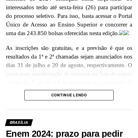
no Pleno, no Tribunal de Justiça do Acre (TJAC).
interessados terão até sexta-feira (26) para participar
Instituída pela Resolução nº. 283/2022, essa distinção
do processo seletivo. Para isso, basta acessar o Portal
é concedida por decisão unânime dos membros do
Único de Acesso ao Ensino Superior e concorrer a
Conselho da Ordem do Mérito Judiciário acreano em
uma das 243.850 bolsas oferecidas nesta edição.
diferentes graus, reconhecendo assim a excelência e
relevância do trabalho do ministro para o Judiciário
As inscrições são gratuitas, e a previsão é que os
brasileiro.
resultados da 1ª e 2ª chamadas sejam anunciados nos
dias 31 de julho e 20 de agosto, respectivamente. O
Agenda Ministro
prazo para manifestação de interesse na lista de espera
vai do dia 9 ao dia 10 de setembro; e o resultado da
9h30 – Palestra na escola Armando Nogueira
lista de espera sairá em 13 de setembro.
CONTINUE LENDO
11h – Sessão Solene de Outorga da Ordem do
Mérito Judiciário do Poder Judiciário do Acre,
“Para participar do processo seletivo, é
no TJAC
necessário que o candidato tenha
BRASÍLIA
participado do Exame Nacional do Ensino
Enem 2024: prazo para pedir