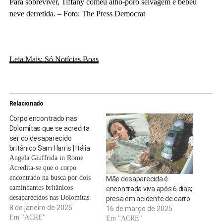
Para sobreviver, Tiffany comeu alho-poró selvagem e bebeu
neve derretida. – Foto: The Press Democrat
Leia Mais: Só Notícias Boas
Relacionado
Corpo encontrado nas
Dolomitas que se acredita
ser do desaparecido
britânico Sam Harris | Itália
Angela Giuffrida in Rome
Acredita-se que o corpo
encontrado na busca por dois
Mãe desaparecida é
caminhantes britânicos
encontrada viva após 6 dias;
desaparecidos nas Dolomitas
presa em acidente de carro
seja de Sam Harris, disse o
8 de janeiro de 2025
16 de março de 2025
serviço de resgate alpino da
Em "ACRE"
Em "ACRE"