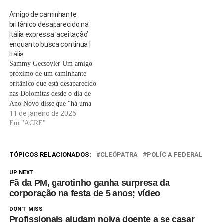
Itália.O corpo do homem de
Amigo de caminhante
35 anos foi encontrado
britânico desaparecido na
enterrado na neve profunda,
Itália expressa ‘aceitação’
no sopé de um penhasco a
enquanto busca continua |
cerca de…
Itália
Sammy Gecsoyler Um amigo
próximo de um caminhante
britânico que está desaparecido
nas Dolomitas desde o dia de
Ano Novo disse que “há uma
aceitação de que não serão
11 de janeiro de 2025
boas notícias” à medida que os
Em "ACRE"
esforços de busca
continuam.Sam Harris, 35, e
Aziz Ziriat, 36, de Londres,
TÓPICOS RELACIONADOS:
CLEÓPATRA
POLÍCIA FEDERAL
enviaram mensagens para…
UP NEXT
Fã da PM, garotinho ganha surpresa da
corporação na festa de 5 anos; vídeo
DON'T MISS
Profissionais ajudam noiva doente a se casar