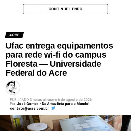
Colégio de Aplicação da Ufac também está em fase de conclusão
e deve ser entregue em breve.
CONTINUE LENDO
Participaram da visita pró-reitores e membros da administração
superior da Ufac.
ACRE
Ufac entrega equipamentos
para rede wi-fi do campus
Floresta — Universidade
Leia Mais: UFAC
Federal do Acre
PUBLICADO
3 horas atrás
em
6 de agosto de 2026
Por:
José Gomes - Da Amazônia para o Mundo!
contato@acre.com.br