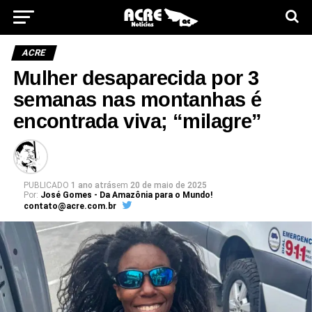
ACRE
Mulher desaparecida por 3
semanas nas montanhas é
encontrada viva; “milagre”
PUBLICADO
1 ano atrás
em
20 de maio de 2025
Por:
José Gomes - Da Amazônia para o Mundo!
contato@acre.com.br