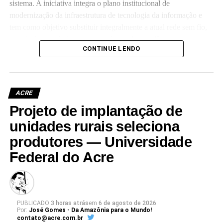
sistema. A iniciativa integra o plano institucional de
modernização da infraestrutura de tecnologia da informação e
tem como objetivo substituir integralmente a atual rede sem fio,
que já não atende às crescentes demandas acadêmicas e
CONTINUE LENDO
administrativas da universidade.
ACRE
Projeto de implantação de
Leia Mais: UFAC
unidades rurais seleciona
produtores — Universidade
Federal do Acre
PUBLICADO
3 horas atrás
em
6 de agosto de 2026
Por:
José Gomes - Da Amazônia para o Mundo!
contato@acre.com.br