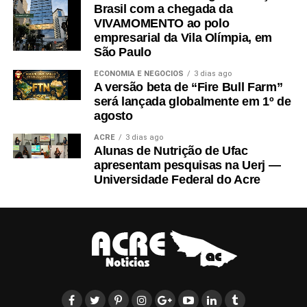
poços de monitoramento para análise da qualidade da
Brasil com a chegada da
água subterrânea. Apresentação de medidas de controle
VIVAMOMENTO ao polo
empresarial da Vila Olímpia, em
e mitigação de impactos ambientais”.
São Paulo
Além disso, o relator considerou o princípio da
ECONOMIA E NEGÓCIOS
3 dias ago
A versão beta de “Fire Bull Farm”
precaução para evitar danos ambientais que podem
será lançada globalmente em 1º de
atingir a saúde da população. “Ademais, deve ser
agosto
considerado o princípio da precaução, segundo o qual,
ACRE
3 dias ago
diante da incerteza sobre os impactos ambientais de
Alunas de Nutrição de Ufac
apresentam pesquisas na Uerj —
uma atividade potencialmente poluidora, deve-se adotar
Universidade Federal do Acre
uma postura cautelosa, evitando-se medidas que possam
comprometer o meio ambiente e a saúde da população”
escreveu Maia.
Agravo de Instrumento n.º 1001814-89.2024.8.01.0000