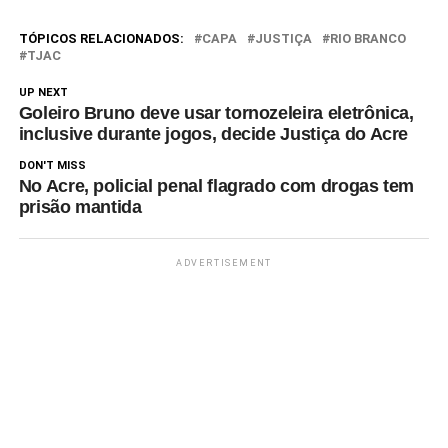
TÓPICOS RELACIONADOS:
CAPA
JUSTIÇA
RIO BRANCO
TJAC
UP NEXT
Goleiro Bruno deve usar tornozeleira eletrônica,
inclusive durante jogos, decide Justiça do Acre
DON'T MISS
No Acre, policial penal flagrado com drogas tem
prisão mantida
ADVERTISEMENT