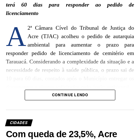
terá 60 dias para responder ao pedido de
licenciamento
A
2ª Câmara Cível do Tribunal de Justiça do
Acre (TJAC) acolheu o pedido de autarquia
ambiental para aumentar o prazo para
responder pedido de licenciamento de cemitério em
Tarauacá. Considerando a complexidade da situação e a
necessidade de respeito à saúde pública, o prazo sai de
10 para 60 dias, contados após o Município entregar os
Um post compartilhado por Governo do Acre (@governo.acre)
documentos e ajustes solicitados pelo órgão ambiental.
CONTINUE LENDO
Uma conversa atual e necessária sobre liderança,
A autarquia requerida tinha recebido o prazo de 10 dias
protagonismo feminino, transformação do mundo do
para providenciar o encerramento do pedido de licença
trabalho, impacto do digital e novas possibilidades para
do cemitério, sob pena de multa diária de R$ 10 mil,
CIDADES
o presente e para o futuro.
limitado para R$ 50 mil. Contudo, a requerida entrou
Com queda de 23,5%, Acre
com recurso expondo a necessidade ampliar o prazo