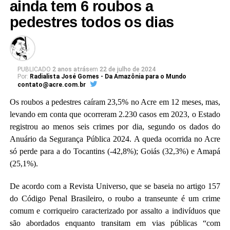
Local:
Ginásio Ruynet Lima de Matos, Tarauacá/AC
ainda tem 6 roubos a
para executar o trabalho, devido à complexidade da
Data:
8 de abril
pedestres todos os dias
situação.
Horário:
a partir das 17h30
Entrada gratuita e aberta ao público.
PUBLICADO
2 anos atrás
em
22 de julho de 2024
Por:
Radialista José Gomes - Da Amazônia para o Mundo
contato@acre.com.br
Os roubos a pedestres caíram 23,5% no Acre em 12 meses, mas,
levando em conta que ocorreram 2.230 casos em 2023, o Estado
registrou ao menos seis crimes por dia, segundo os dados do
Anuário da Segurança Pública 2024. A queda ocorrida no Acre
só perde para a do Tocantins (-42,8%); Goiás (32,3%) e Amapá
(25,1%).
Cemitério de Tarauacá [créditos: Acre.com.br]
De acordo com a Revista Universo, que se baseia no artigo 157
O pedido para aumentar o prazo foi acolhido pelo
do Código Penal Brasileiro, o roubo a transeunte é um crime
Colegiado, mas foi mantida a aplicação de multa para o
comum e corriqueiro caracterizado por assalto a indivíduos que
caso de descumprimento da ordem judicial. O relator do
são abordados enquanto transitam em vias públicas “com