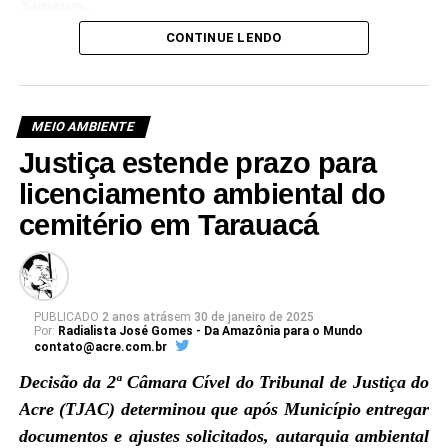
Ximenes.
CONTINUE LENDO
MEIO AMBIENTE
Justiça estende prazo para
licenciamento ambiental do
cemitério em Tarauacá
PUBLICADO
2 anos atrás
em
30 de janeiro de 2025
Por:
Radialista José Gomes - Da Amazônia para o Mundo
contato@acre.com.br
Decisão da 2ª Câmara Cível do Tribunal de Justiça do
Acre (TJAC) determinou que após Município entregar
Ver essa foto no Instagram
documentos e ajustes solicitados, autarquia ambiental