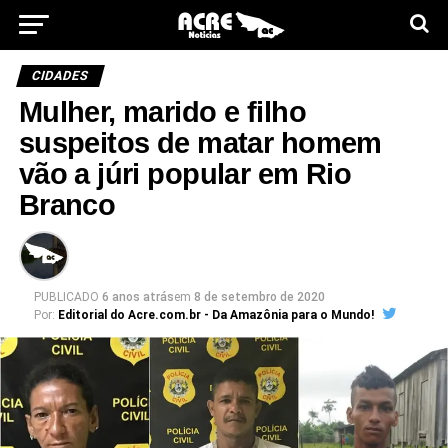
CIDADES
Mulher, marido e filho
suspeitos de matar homem
vão a júri popular em Rio
Branco
PUBLICADO
6 anos atrás
em
8 de setembro de 2020
Por:
Editorial do Acre.com.br - Da Amazônia para o Mundo!