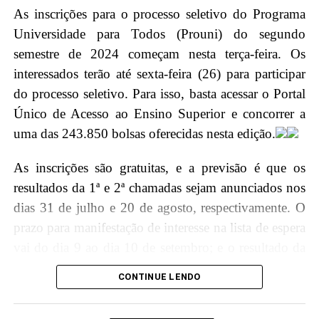
Em seguida, o ministro Barroso será agraciado com a
As inscrições para o processo seletivo do Programa
maior honraria da Justiça do Acre, a insígnia da
Universidade para Todos (Prouni) do segundo
Ordem do Mérito Judiciário, durante a sessão solene
semestre de 2024 começam nesta terça-feira. Os
no Pleno, no Tribunal de Justiça do Acre (TJAC).
interessados terão até sexta-feira (26) para participar
Instituída pela Resolução nº. 283/2022, essa distinção
do processo seletivo. Para isso, basta acessar o Portal
é concedida por decisão unânime dos membros do
Único de Acesso ao Ensino Superior e concorrer a
Conselho da Ordem do Mérito Judiciário acreano em
uma das 243.850 bolsas oferecidas nesta edição.
diferentes graus, reconhecendo assim a excelência e
relevância do trabalho do ministro para o Judiciário
As inscrições são gratuitas, e a previsão é que os
brasileiro.
resultados da 1ª e 2ª chamadas sejam anunciados nos
dias 31 de julho e 20 de agosto, respectivamente. O
Agenda Ministro
prazo para manifestação de interesse na lista de espera
vai do dia 9 ao dia 10 de setembro; e o resultado da
9h30 – Palestra na escola Armando Nogueira
lista de espera sairá em 13 de setembro.
CONTINUE LENDO
11h – Sessão Solene de Outorga da Ordem do
Mérito Judiciário do Poder Judiciário do Acre,
“Para participar do processo seletivo, é