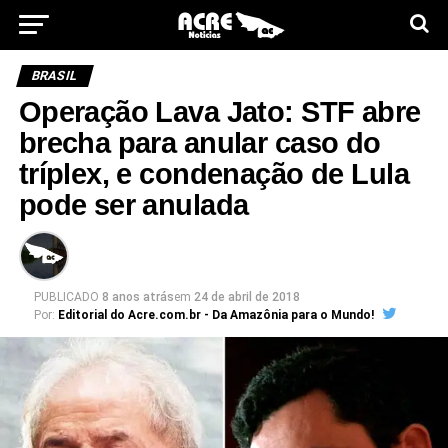
BRASIL
Operação Lava Jato: STF abre
brecha para anular caso do
tríplex, e condenação de Lula
pode ser anulada
PUBLICADO
8 anos atrás
em
24 de abril de 2018
Por:
Editorial do Acre.com.br - Da Amazônia para o Mundo!