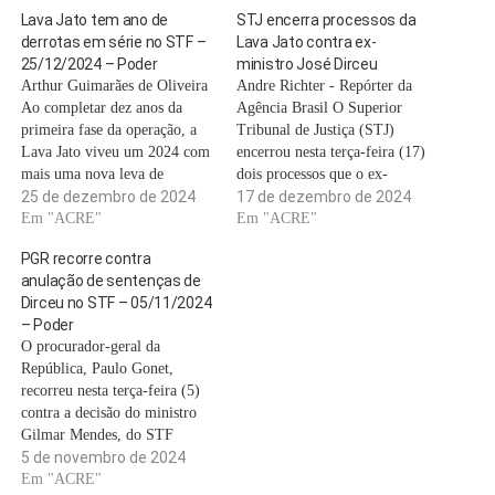
Lava Jato tem ano de
STJ encerra processos da
derrotas em série no STF –
Lava Jato contra ex-
25/12/2024 – Poder
ministro José Dirceu
Arthur Guimarães de Oliveira
Andre Richter - Repórter da
Ao completar dez anos da
Agência Brasil O Superior
primeira fase da operação, a
Tribunal de Justiça (STJ)
Lava Jato viveu um 2024 com
encerrou nesta terça-feira (17)
mais uma nova leva de
dois processos que o ex-
derrotas no STF (Supremo
25 de dezembro de 2024
ministro José Dirceu respondia
17 de dezembro de 2024
Tribunal Federal), que incluiu
Em "ACRE"
pelas investigações da
Em "ACRE"
a derrubada de condenações e
Operação Lava Jato. Com a
PGR recorre contra
atos da força-tarefa sob o
decisão, Dirceu pode recuperar
anulação de sentenças de
argumento de irregularidades
os direitos políticos e se
Dirceu no STF – 05/11/2024
na condução das
candidatar nas próximas
– Poder
investigações…
eleições. A decisão foi
O procurador-geral da
tomada…
República, Paulo Gonet,
recorreu nesta terça-feira (5)
contra a decisão do ministro
Gilmar Mendes, do STF
(Supremo Tribunal Federal),
5 de novembro de 2024
de anular as condenações do
Em "ACRE"