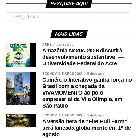
no TJAC
PESQUISE AQUI
necessário que o candidato tenha
participado do Exame Nacional do Ensino
Médio (Enem) nas edições de 2022 ou
MAIS LIDAS
2023, obtendo nota mínima de 450 pontos
ACRE
5 dias ago
na média das cinco provas e nota acima de
Amazônia Nexus-2026 discutirá
desenvolvimento sustentável —
zero na redação”, informa o Ministério da
Universidade Federal do Acre
Educação (MEC).
ECONOMIA E NEGÓCIOS
5 dias ago
Comércio Interativo ganha força no
É também necessário que o candidato se enquadre
Brasil com a chegada da
VIVAMOMENTO ao polo
nos critérios socioeconômicos – incluindo renda
empresarial da Vila Olímpia, em
familiar per capita que não exceda um salário-mínimo
São Paulo
e meio para bolsas integrais e três salários-mínimos
ECONOMIA E NEGÓCIOS
3 dias ago
para bolsas parciais – e esteja cadastrado no login
A versão beta de “Fire Bull Farm”
será lançada globalmente em 1º de
Único do governo federal que pode ser feito no
agosto
portal gov.br.