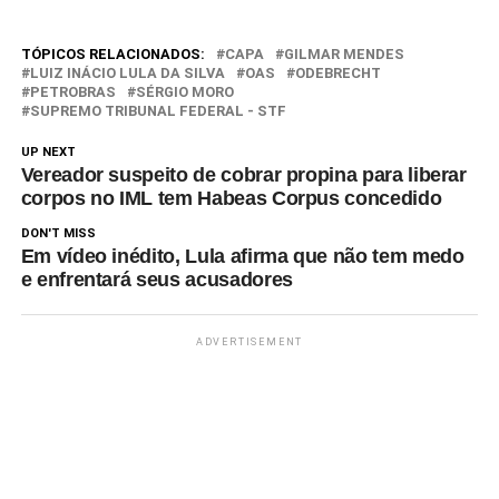
ex-ministro petista José Dirceu
na Operação Lava Jato. Pelo
rito do Supremo, o recurso
TÓPICOS RELACIONADOS:
CAPA
GILMAR MENDES
será analisado por Gilmar. Se
LUIZ INÁCIO LULA DA SILVA
OAS
ODEBRECHT
PETROBRAS
SÉRGIO MORO
ele negá-lo, o caso…
SUPREMO TRIBUNAL FEDERAL - STF
UP NEXT
Vereador suspeito de cobrar propina para liberar
corpos no IML tem Habeas Corpus concedido
DON'T MISS
Em vídeo inédito, Lula afirma que não tem medo
e enfrentará seus acusadores
ADVERTISEMENT