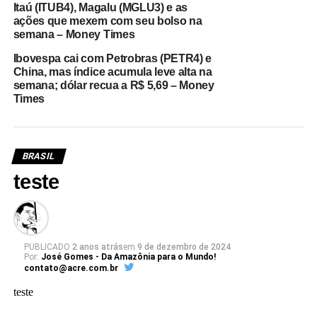
Itaú (ITUB4), Magalu (MGLU3) e as
ações que mexem com seu bolso na
semana – Money Times
Ibovespa cai com Petrobras (PETR4) e
China, mas índice acumula leve alta na
semana; dólar recua a R$ 5,69 – Money
Times
BRASIL
teste
PUBLICADO
2 anos atrás
em
9 de dezembro de 2024
Por:
José Gomes - Da Amazônia para o Mundo!
contato@acre.com.br
teste