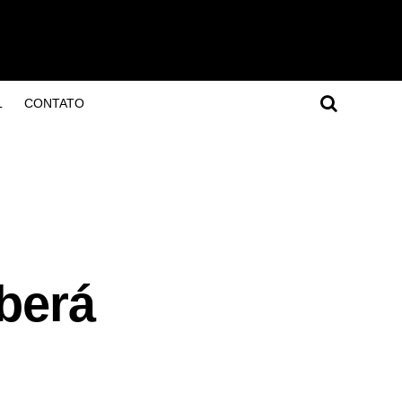
L
CONTATO
eberá