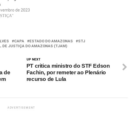
Record. Na ocasião, Marcão disse que
a
Ludmilla era uma "pobre macaca".…
ovembro de 2023
USTIÇA"
LVES
CAPA
ESTADO DO AMAZONAS
STJ
L DE JUSTIÇA DO AMAZONAS (TJAM)
UP NEXT
PT critica ministro do STF Edson
a de
Fachin, por remeter ao Plenário
 em
recurso de Lula
ADVERTISEMENT