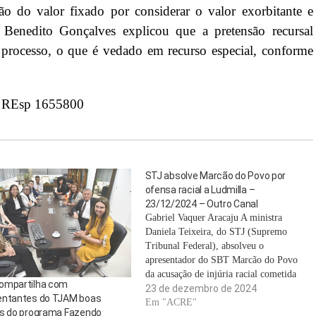
o do valor fixado por considerar o valor exorbitante e
 Benedito Gonçalves explicou que a pretensão recursal
processo, o que é vedado em recurso especial, conforme
:
REsp 1655800
STJ absolve Marcão do Povo por
ofensa racial a Ludmilla –
23/12/2024 – Outro Canal
Gabriel Vaquer Aracaju A ministra
Daniela Teixeira, do STJ (Supremo
Tribunal Federal), absolveu o
apresentador do SBT Marcão do Povo
da acusação de injúria racial cometida
ompartilha com
contra a cantora Ludmilla em janeiro de
23 de dezembro de 2024
entantes do TJAM boas
2017, quando ele era apresentador da
Em "ACRE"
as do programa Fazendo