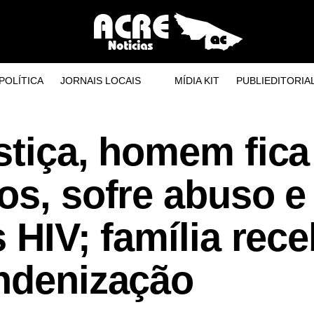
POLÍTICA
JORNAIS LOCAIS
MÍDIA KIT
PUBLIEDITORIA
stiça, homem fica
os, sofre abuso e
s HIV; família rec
indenização