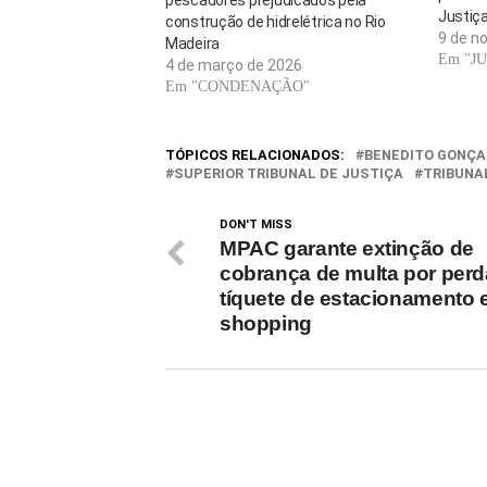
pescadores prejudicados pela
Justiç
construção de hidrelétrica no Rio
9 de n
Madeira
Em "J
4 de março de 2026
Em "CONDENAÇÃO"
TÓPICOS RELACIONADOS:
BENEDITO GONÇA
SUPERIOR TRIBUNAL DE JUSTIÇA
TRIBUNA
DON'T MISS
MPAC garante extinção de
cobrança de multa por perd
tíquete de estacionamento
shopping