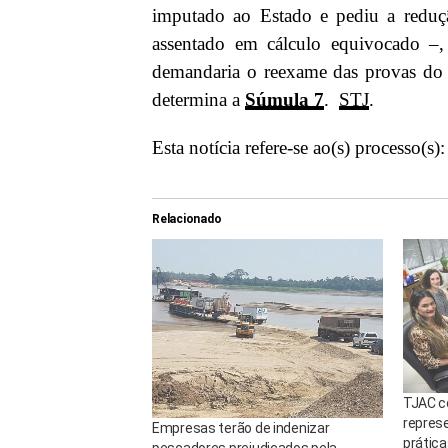
imputado ao Estado e pediu a reduçã
assentado em cálculo equivocado –,
demandaria o reexame das provas do 
determina a
Súmula 7
.
STJ
.
Esta notícia refere-se ao(s)
processo(s)
Relacionado
TJAC c
repres
Empresas terão de indenizar
prátic