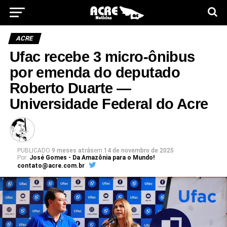
ACRE
Ufac recebe 3 micro-ônibus
por emenda do deputado
Roberto Duarte —
Universidade Federal do Acre
PUBLICADO
9 meses atrás
em
14 de novembro de 2025
Por:
José Gomes - Da Amazônia para o Mundo!
contato@acre.com.br