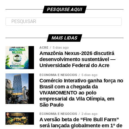
superior da Ufac.
PESQUISE AQUI
MAIS LIDAS
Leia Mais: UFAC
ACRE
5 dias ago
Amazônia Nexus-2026 discutirá
desenvolvimento sustentável —
Universidade Federal do Acre
ECONOMIA E NEGÓCIOS
5 dias ago
Comércio Interativo ganha força no
Brasil com a chegada da
VIVAMOMENTO ao polo
empresarial da Vila Olímpia, em
São Paulo
ECONOMIA E NEGÓCIOS
2 dias ago
A versão beta de “Fire Bull Farm”
será lançada globalmente em 1º de