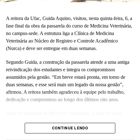
Também participaram da cerimônia o pró-reitor de Planejamento,
Alexandre Rid; o pró-reitor de Administração, Marcelo Cruz; o
prefeito do campus, Artesson Cruz; além de professores, técnico-
A reitora da Ufac, Guida Aquino, visitou, nesta quinta-feira, 6, a
administrativos, estudantes e representantes da construtora
fase final da obra da passarela do curso de Medicina Veterinária,
responsável pela obra.
no campus-sede. A estrutura liga a Clínica de Medicina
Veterinária ao Núcleo de Registro e Controle Acadêmico
(Fhagner Soares, estagiário Ascom/Ufac)
(Nurca) e deve ser entregue em duas semanas.
Segundo Guida, a construção da passarela atende a uma antiga
reivindicação dos estudantes e integra os compromissos
assumidos pela gestão. “Em breve estará pronta, em torno de
duas semanas, e esse será mais um legado da nossa gestão”,
Leia Mais: UFAC
afirmou. A reitora também agradeceu à equipe pelo trabalho,
dedicação e compromisso ao longo dos últimos oito anos.
Além da passarela de Medicina Veterinária, a obra do novo
Colégio de Aplicação da Ufac também está em fase de conclusão
e deve ser entregue em breve.
CONTINUE LENDO
Participaram da visita pró-reitores e membros da administração