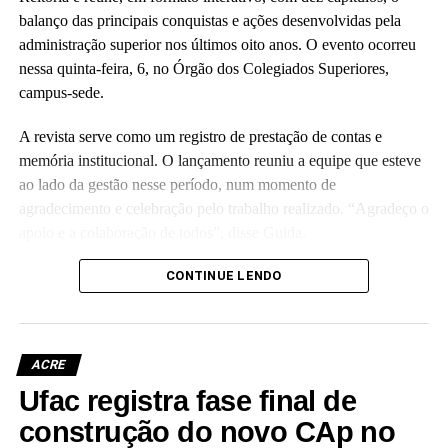
balanço das principais conquistas e ações desenvolvidas pela
administração superior nos últimos oito anos. O evento ocorreu
nessa quinta-feira, 6, no Órgão dos Colegiados Superiores,
campus-sede.
A revista serve como um registro de prestação de contas e
memória institucional. O lançamento reuniu a equipe que esteve
ao lado da gestão nesse período, num momento de
agradecimento e celebração pelo trabalho realizado. “Agradeço o
apoio e a colaboração de todos”, disse Guida.
(Camila Barbosa, estagiária Ascom/Ufac)
CONTINUE LENDO
ACRE
Ufac registra fase final de
Leia Mais: UFAC
construção do novo CAp no