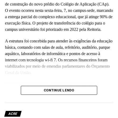
de construção do novo prédio do Colégio de Aplicação (CAp).
O evento ocorreu nesta sexta-feira, 7, no campus-sede, marcando
a entrega parcial do complexo educacional, que já atinge 90% de
execução física. O projeto de transferência do colégio para o
campus universitário foi priorizado em 2022 pela Reitoria.
A estrutura foi concebida para atender às exigências da educação
básica, contando com salas de aula, refeitório, auditório, parque
aquático, laboratórios de informática e pontos de acesso à
internet com tecnologia wi-fi 7. Os recursos financeiros foram
viabilizados por meio de emendas parlamentares do Orçamento
Geral da União.
“Essa obra representa mais do que tijolos e concreto; é a
realização de um compromisso com a qualidade da educação
CONTINUE LENDO
básica e com o futuro das nossas crianças no Acre”, disse a
reitora Guida Aquino. Ela informou que o antigo prédio do
colégio, localizado no centro da capital e tombado como
ACRE
patrimônio histórico da instituição, passará por revitalização para