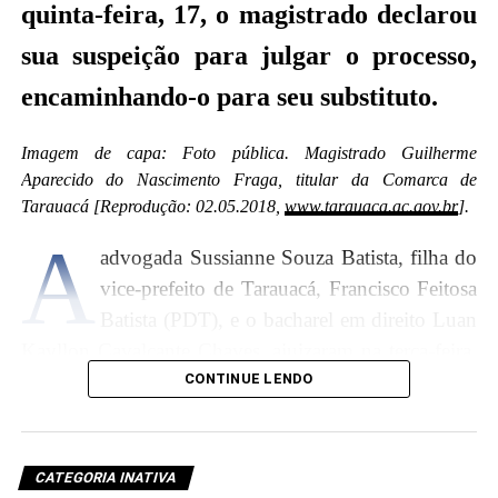
quinta-feira, 17, o magistrado declarou
sua suspeição para julgar o processo,
encaminhando-o para seu substituto.
Imagem de capa: Foto pública. Magistrado Guilherme
Aparecido do Nascimento Fraga, titular da Comarca de
Tarauacá [Reprodução: 02.05.2018,
www.tarauaca.ac.gov.br
].
A
advogada Sussianne Souza Batista, filha do
vice-prefeito de Tarauacá, Francisco Feitosa
Batista (PDT), e o bacharel em direito Luan
Na decisão desta sexta-feira, 18, a magistrada não
Kayllon Cavalcante Chaves, ajuizaram na terça-feira,
tipificou a suspeição declarada, não explicou detalhes
dia 15, o Mandado de Segurança nº. 0701069-
CONTINUE LENDO
ou pormenores ou as razões da decisão. Conforme o
82.2020.8.01.0014 com pedido de liminar, contra a
art. 145 do Novo CPC, o juiz será suspeito quando
Prefeitura de Tarauacá e o Instituto Brasileiro de
for:
Concurso Público – Ibracop.
CATEGORIA INATIVA