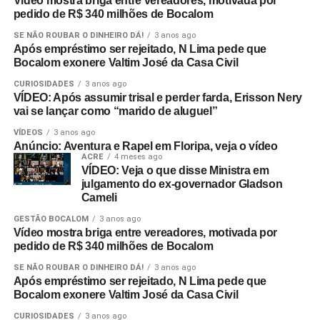
Vídeo mostra briga entre vereadores, motivada por
pedido de R$ 340 milhões de Bocalom
SE NÃO ROUBAR O DINHEIRO DÁ!
3 anos ago
Após empréstimo ser rejeitado, N Lima pede que
Bocalom exonere Valtim José da Casa Civil
CURIOSIDADES
3 anos ago
VÍDEO: Após assumir trisal e perder farda, Erisson Nery
vai se lançar como “marido de aluguel”
VÍDEOS
3 anos ago
Anúncio: Aventura e Rapel em Floripa, veja o vídeo
ACRE
4 meses ago
VÍDEO: Veja o que disse Ministra em
julgamento do ex-governador Gladson
Cameli
GESTÃO BOCALOM
3 anos ago
Vídeo mostra briga entre vereadores, motivada por
pedido de R$ 340 milhões de Bocalom
SE NÃO ROUBAR O DINHEIRO DÁ!
3 anos ago
Após empréstimo ser rejeitado, N Lima pede que
Bocalom exonere Valtim José da Casa Civil
CURIOSIDADES
3 anos ago