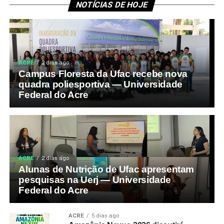
NOTÍCIAS DE HOJE
ACRE
2 dias ago
Campus Floresta da Ufac recebe nova
quadra poliesportiva — Universidade
Federal do Acre
ACRE
2 dias ago
Alunas de Nutrição de Ufac apresentam
pesquisas na Uerj — Universidade
Federal do Acre
ACRE
5 dias ago