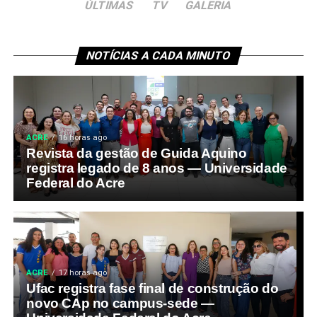
ÚLTIMAS
TV
GALERIA
NOTÍCIAS A CADA MINUTO
ACRE
16 horas ago
Revista da gestão de Guida Aquino
registra legado de 8 anos — Universidade
Federal do Acre
ACRE
17 horas ago
Ufac registra fase final de construção do
novo CAp no campus-sede —