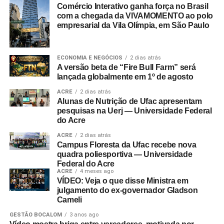
Comércio Interativo ganha força no Brasil
com a chegada da VIVAMOMENTO ao polo
empresarial da Vila Olímpia, em São Paulo
ECONOMIA E NEGÓCIOS
2 dias atrás
A versão beta de “Fire Bull Farm” será
lançada globalmente em 1º de agosto
ACRE
2 dias atrás
Alunas de Nutrição de Ufac apresentam
pesquisas na Uerj — Universidade Federal
do Acre
ACRE
2 dias atrás
Campus Floresta da Ufac recebe nova
quadra poliesportiva — Universidade
Federal do Acre
ACRE
4 meses ago
VÍDEO: Veja o que disse Ministra em
julgamento do ex-governador Gladson
Cameli
GESTÃO BOCALOM
3 anos ago